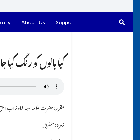
rary
About Us
Support
کیا بالوں کو رنگ کیا ج
مقرر:
حضرت علامہ سید شاہ تراب الحق ق
زمرہ:
متفرق