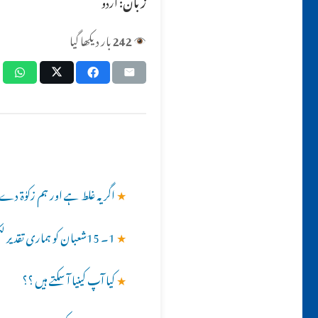
زبان:
اردو
242
بار دیکھا گیا
★
اگر یہ غلط ہے اور ہم زکوٰۃ 
★
1۔ 15شعبان کو ہماری تقدیر لکھی جاتی ہے یا جو گناہ یا ثواب کا کام کرنے والے ہیں وہ لکھے جاتے ہیں؟؟
★
کیا آپ کینیا آ سکتے ہیں ؟؟