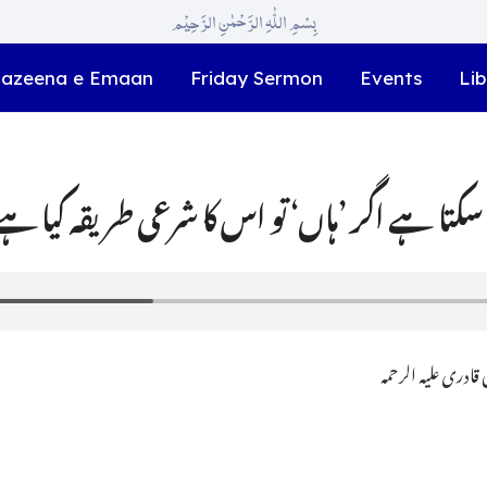
بِسْمِ اللّٰہِ الرَّحْمٰنِ الرَّحِیْم
azeena e Emaan
Friday Sermon
Events
Lib
ا سکتا ہے اگر ’ہاں‘ تو اس کا شرعی طریقہ کیا ہے
ادری علیہ الرحمہ