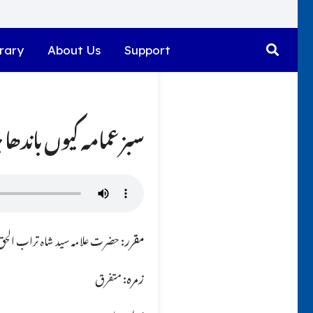
rary
About Us
Support
سبز عمامہ کیوں باندھا 
مقرر:
حضرت علامہ سید شاہ تراب الحق ق
زمرہ:
متفرق