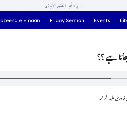
بِسْمِ اللّٰہِ الرَّحْمٰنِ الرَّحِیْم
azeena e Emaan
Friday Sermon
Events
Lib
جاتا ہے ؟؟
ادری علیہ الرحمہ