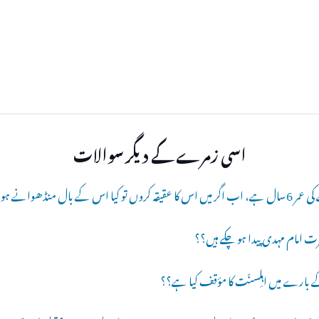
اسی زمرے کے دیگر سوالات
تو کیا اس کے بال منڈھوانے ہونگے؟؟
کے بارے میں اہلِسنّت کا مؤقف کیا ہے؟؟