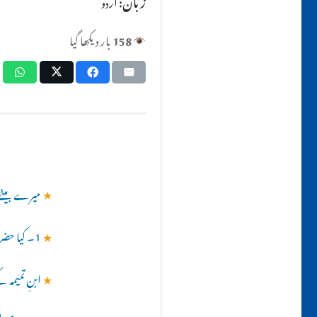
زبان:
اردو
158
بار دیکھا گیا
★
میرے بیٹے کی عمر 6سال ہے، اب اگر میں اس کا عقیقہ کروں 
★
1۔ کیا حضرت امام مہدی پیدا ہو چکے ہیں؟؟
★
ابنِ تمیمہ 