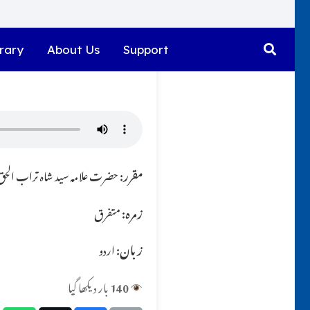
rary
About Us
Support
مقرر:
حضرت علامہ سید شاہ تراب الحق ق
زمرہ:
متفرق
زبان:
اردو
140
بار دیکھا گیا