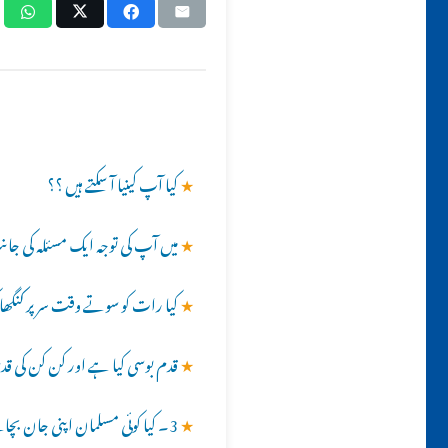
★
کیا آپ کینیا آ سکتے ہیں ؟؟
★
میں آپ کی توجہ ایک مسئلہ کی جان
★
کیا رات کو سوتے وقت سر پر کنگ
★
قدم بوسی کیا ہے اور کن کن کی قد
★
3۔ کیا کوئی مسلمان اپنی جان بچانے کی خاطر اپنے آپ کو غیر مسلم ظاہر کر سکتے ہے؟؟ براہِ کرم قرآن و حدیث کی روشنی میں جواب عنایت فرمائیں۔