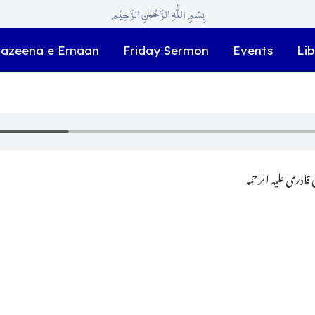
بِسْمِ اللّٰہِ الرَّحْمٰنِ الرَّحِیْم
azeena e Emaan
Friday Sermon
Events
Lib
ادری علیہ الرحمہ