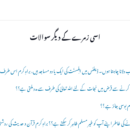
اسی زمرے کے دیگر سوالات
ب دلانا چاہتا ہوں۔ ڈیفنس میں اہلِسنّت کی ایک یا دو مساجد ہیں، براہِ کرم اس طرف ت
ھا کرنے سے قرض میں نجات کے لئے ﷲ تعالیٰ کی طرف سے مدد ملتی ہے؟؟
م بوسی جائز ہے ؟؟