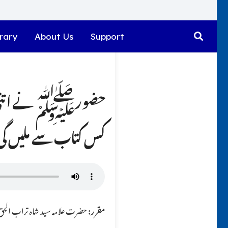
rary
About Us
Support
حضورﷺ نے اتنی شاد
کس کتاب سے ملیں گی
مقرر:
حضرت علامہ سید شاہ تراب الحق ق