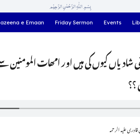
بِسْمِ اللّٰہِ الرَّحْمٰنِ الرَّحِیْم
azeena e Emaan
Friday Sermon
Events
Lib
یاں کیوں کی ہیں اور امھات المومنین سے
 ؟؟
ادری علیہ الرحمہ