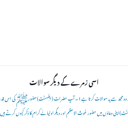
اسی زمرے کے دیگر سوالات
میرا دوست بد مذہب ہو گیا ہے اور وہ مجھ سے یہ سوالات کرتا ہے 1۔ آپ حضرات (اہلِسن
رات (اہلِسنّت)اپنی دعاؤں میں حضور غوث الاعظم اور دیگر اولیائے کرام کا ذکر کیوں کرتے ہی