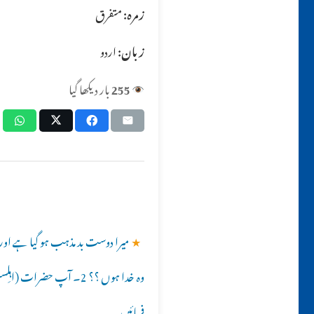
زمرہ:
متفرق
زبان:
اردو
255
بار دیکھا گیا
★
وہ خدا ہوں ؟؟ 2۔ آپ حض
فرمائیں