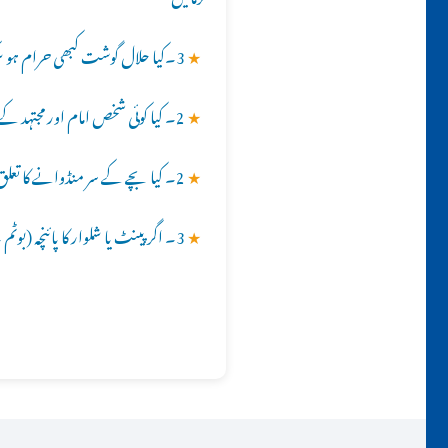
★
3۔کیا حلال گوشت کبھی حرام ہو سکتا ہے، جبکہ ایک مرتبہ اسلامی طریقے سے ذبیحہ حلال ہو چکا ہو؟؟
★
2۔ کیا کوئی شخص امام اور مجتہد کے مقام پر فائز ہو سکتا ہے ؟؟
★
2۔ کیا بچے کے سر منڈوانے کا تعلق عقیقہ سے ہے ؟؟
★
3۔ اگر پینٹ یا شلوار کا پائنچہ (بوٹم ۔ bottom) فولڈ (fold)کیا گیا ہو تو کیا نماز ادا ہو جائے گی ؟؟