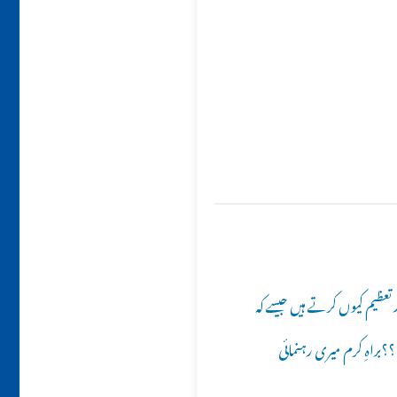
ّت)حضورﷺ کی اس قدر تعظیم کیوں کرتے ہیں جیسے کہ
ں ؟؟براہِ کرم میری رہنمائی