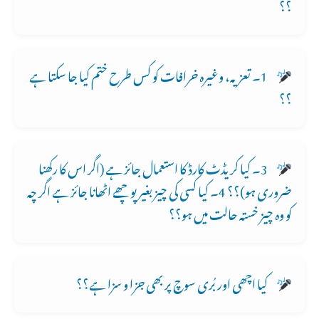
؟؟
1۔ تعزیہ، وغیرہ خرافات کو کس طرح ختم کیا جا سکتا ہے
؟؟
3۔ کیا کریڈٹ کارڈ کا استعمال جائز ہے (اگر اس کا رکھنا
ضروری ہو)؟؟ 4۔ کیا کسی کی چیز بغیر پوچھے اٹھانا جائز ہے اگر چہ
کو وہ چیز خستہ حالت میں ہو؟؟
کیا اچھی اور بُری سوچ پر بھی جزا و سزا ہے؟؟