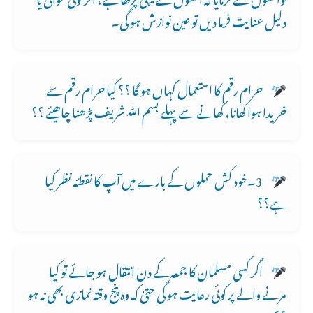
دلیل عنایت فرما دیں تو عین نوازش ہو گی۔
حرام رقم کا استعمال کہاں ہو گا ؟؟ کیا حرام رقم سے
خریدا ہوا کھانا، کھانے سے پہلے بسم ﷲ شریف پڑھنا چاھیئے ؟؟
3۔خود کش حملوں کے بارے میں آپ کا نقطئہ نظر کیا
ہے؟؟
اگر کسی مسلمان کا جمعہ کے دن انتقال ہو جائے تو کیا
مرنے والے پر کوئی رعایت ہو گی حتیٰ کہ وہ پنج وقتہ نمازی بھی نہ ہو