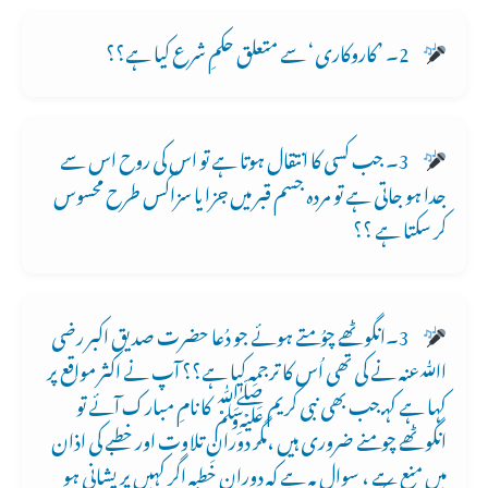
2۔ ’کاروکاری‘ سے متعلق حکمِ شرع کیا ہے؟؟
3۔ جب کسی کا انتقال ہوتا ہے تو اس کی روح اس سے
جدا ہو جاتی ہے تو مردہ جسم قبر میں جزا یا سزاکس طرح محسوس
کر سکتا ہے ؟؟
3۔انگوٹھے چوُمتے ہوئے جو دُعا حضرت صدیقِ اکبر رضی
اﷲعنہ نے کی تھی اُس کا ترجمہ کیا ہے؟؟ آپ نے اکثر مواقع پر
کہا ہے کہــ جب بھی نبی کریم ﷺ کا نامِ مبارک آئے تو
انگوٹھے چومنے ضروری ہیں ،مگر دورانِ تلاوت اور خطبے کی اذان
میں منع ہے ، سوال یہ ہے کہ دورانِ خطبہ اگر کہیں پریشانی ہو