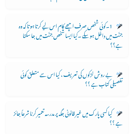
1۔کوئی شخص صرف اچھے کام اس لیے کرتا ہو تا کہ وہ
جنّت میں داخل ہو سکے ۔کیا ایسا شخص جنّت میں جا سکتا
ہے؟؟
بے روش لڑکوں کی تعریف ، کیا اس سے متعلق کوئی
تفصیلی کتاب ہے ؟؟
کیا کسی پارک میں غیر قانونی جگہ پر مدرسہ تعمیر کرنا شرعاً جائز
ہے ؟؟