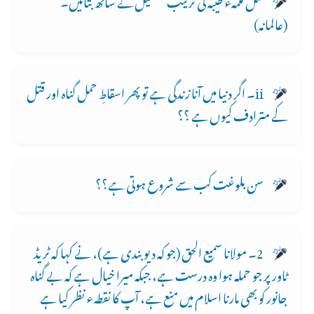
(عالمانہ)
ii۔ اگر دنیا میں آنا زندگی ہے تو پھر اسقاطِ حمل گناہ اور قتل
کے مترادف کیوں ہے ؟؟
سن بلوغت کب سے شروع ہوتی ہے؟؟
2۔ مولانا سمیع الحق (جو کہ دیو بندی ہے)، نے کہا کہ ٹریڈ
ٹاور پر جو حملہ ہوا وہ درست ہے، جبکہ میرا خیال ہے کہ بے گناہ
جانور کو بھی مارنا اسلام میں منع ہے، آپ کا نقطہء نظر کیا ہے