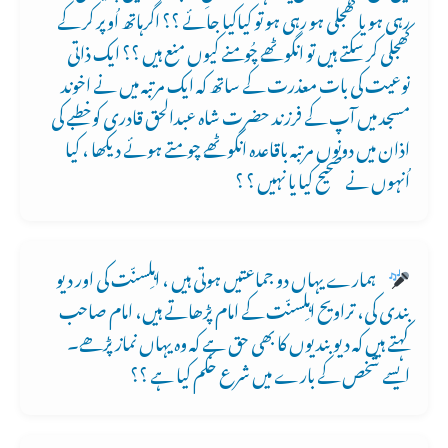
رہی ہو یا کھجلی ہو رہی ہو تو کیاکیا جائے ؟؟ اگرہاتھ اُوپر کر کے
کھجلی کر سکتے ہیں تو انگوٹھے چُومنے کیوں منع ہیں ؟؟ ایک ذاتی
نوعیت کی بات معذرت کے ساتھ کہ ایک مرتبہ میں نے اخوند
مسجد میں آپ کے فرزند حضرت شاہ عبدالحق قادری کوخطبے کی
اذان میں دونوں مرتبہ باقاعدہ انگوٹھے چومتے ہوئے دیکھا ، کیا
اُنہوں نے صحیح کیا یا نہیں ؟ ؟
ہمارے یہاں دو جماعتیں ہوتی ہیں ، اہلِسنّت کی اور دیو
بندی کی، تراویح اہلِسنّت کے امام پڑھاتے ہیں، امام صاحب
کہتے ہیں کہ دیو بندیوں کا بھی حق ہے کہ وہ یہاں نماز پڑھے۔
ایسے شخص کے بارے میں شرع حکم کیا ہے ؟؟