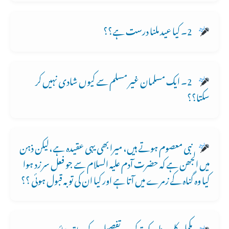
2۔ کیا عید ملنا درست ہے؟؟
2۔ ایک مسلمان غیر مسلم سے کیوں شادی نہیں کر
سکتا؟؟
نبی معصوم ہوتے ہیں، میرا بھی یہی عقیدہ ہے،لیکن ذہن
میں الجھن ہے کہ حضرت آدم علیہ السلام سے جو فعل سر زد ہوا
کیا وہ گناہ کے زمرے میں آتا ہے اور کیا ان کی توبہ قبول ہوئی ؟؟
مکمل کلمہء طیبہ کی ترکیب تفصیل کے ساتھ بتائیں۔