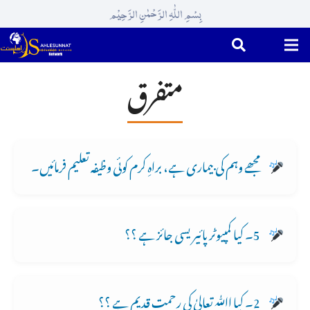
بِسْمِ اللّٰہِ الرَّحْمٰنِ الرَّحِیْم
متفرق
مجھے وہم کی بیماری ہے، براہِ کرم کوئی وظیفہ تعلیم فرمائیں۔
5۔ کیا کمپیوٹر پائیریسی جائز ہے ؟؟
2۔ کیا اﷲ تعالیٰ کی رحمت قدیم ہے ؟؟