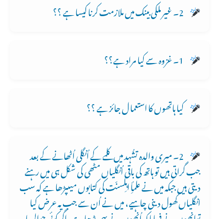
2۔ غیر ملکی بینک میں ملازمت کرنا کیسا ہے ؟؟
1۔ غزوہ سے کیا مراد ہے؟؟
کیا ہاتھوں کا استعما ل جائز ہے ؟؟
2۔ میری والدہ تشُہد میں کلمے کے اُنگلی اُٹھانے کے بعد
جب گراتی ہیں تو ہاتھ کی باقی اُنگلیاں مٹھی کی شکل ہی میں رہنے
دیتی ہیں جبکہ میں نے علمأِ اہلِسنّت کی کتابوں میںپڑھا ہے کہ سب
انگلیاں کھول دینی چاہیے، میں نے اُن سے جب یہ عرض کیا
توانھوں نے فرمایا کہ اُنھوں نے یہی پڑھا ہے، اگر کوئی حوالی یا