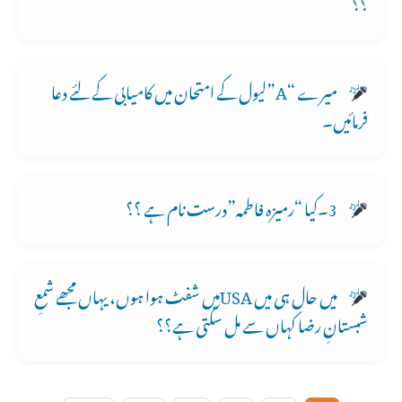
؟؟
میرے “A”لیول کے امتحان میں کامیابی کے لئے دعا
فرمائیں۔
3۔کیا “رمیزہ فاطمہ”درست نام ہے ؟؟
میں حال ہی میں USAمیں شفٹ ہوا ہوں، یہاں مجھے شمعِ
شبستانِ رضا کہاں سے مل سکتی ہے؟؟