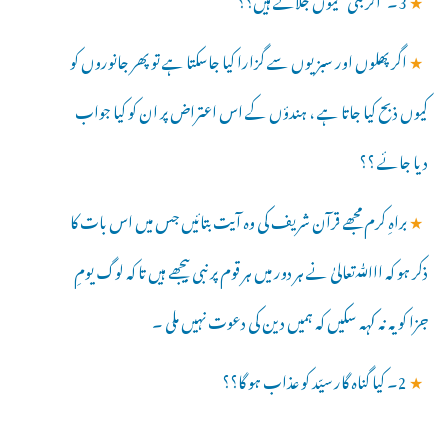
★
اگر پھلوں اور سبزیوں سے گزارا کیا جاسکتا ہے تو پھر جانوروں کو
کیوں ذبح کیا جاتا ہے ، ہندؤں کے اس اعتراض پر ان کو کیا جواب
دیا جائے ؟؟
★
براہِ کرم مجھے قرآن شریف کی وہ آیت بتائیں جس میں اس بات کا
ذکر ہو کہ ااﷲتعالیٰ نے ہر دور میں ہر قوم پر نبی بیجھے ہیں تا کہ لوگ یومِ
جزا کو یہ نہ کہہ سکیں کہ ہمیں دین کی دعوت نہیں ملی ۔
★
2۔ کیا گناہ گار سیّد کو عذاب ہو گا؟؟