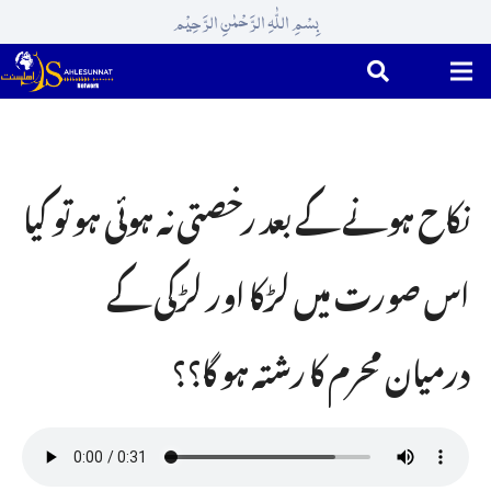
بِسْمِ اللّٰہِ الرَّحْمٰنِ الرَّحِیْم
نکاح ہونے کے بعد رخصتی نہ ہوئی ہو تو کیا
اس صورت میں لڑکا اور لڑکی کے
درمیان مِحرم کا رشتہ ہو گا؟؟