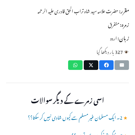
مقرر:
حضرت علامہ سید شاہ تراب الحق قادری علیہ الرحمہ
زمرہ:
متفرق
زبان:
اردو
327
بار دیکھا گیا
اسی زمرے کے دیگر سوالات
★
2۔ ایک مسلمان غیر مسلم سے کیوں شادی نہیں کر سکتا؟؟
★
3۔ ’اگربتی‘ کیوں جلاتے ہیں؟؟