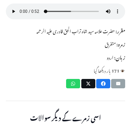
مقرر:
حضرت علامہ سید شاہ تراب الحق قادری علیہ الرحمہ
زمرہ:
متفرق
زبان:
اردو
171
بار دیکھا گیا
اسی زمرے کے دیگر سوالات