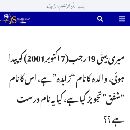
بِسْمِ اللّٰہِ الرَّحْمٰنِ الرَّحِیْم
میری بیٹی 19رجب(7 اکتوبر2001) کو پیدا
ہوئی، والدہ کا نام “زاہدہ”ہے، اس کا نام
“شفق”تجویز کیا ہے، کیا یہ نام درست
ہے ؟؟