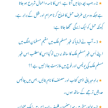
★
2۔ جب بچہ دنیا میں آتا ہے، اس کا نامہء اعمال شروع ہو جاتا
ہے جبکہ دوسری طرف حمل کا ضائع کرنا حرام اور قتل کے برابر ہے،
کیونکہ حمل کو ایک زندگی سمجھا جاتا ہے:
★
3۔ آپ نے فرمایا کہ غیر مسلم ملک میں مقیم مسلمان جنگ میں
اپنے اُس غیر مسلم ملک کا ساتھ نہ دیں تو کیااس کا مطلب اس غیر
مسلم ملک کی پولیس اور فوج میں ملازمت جائز نہیں ہے ؟؟
★
براہِ مہربانی ایسی کتاب اور مصنف کا نام بتائیں، جس میں چالیس
حدیثیں ترجمے کے ساتھ ہوں۔
★
2۔ یونیورسٹی میں میرا مضمون فلسفہ ہے۔ اس میں ایک عنوان