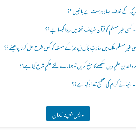
ریکہ کے خلاف جہاد درست ہے یا نہیں ؟؟
ے ؟؟
ی غیر مسلم ملک میں رؤیتِ ہلال (چاند)کے مسئلہ کو کس طرح حل کرنا چاھیئے ؟؟
ر والدین علمِ دین سکھنے کا منع کریں تو ہمارے لئے حکمِ شرع کیا ہے؟؟
 ؟؟
واپس خزینہ ایمان