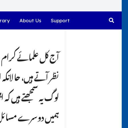
rary
About Us
Support
آج کل علمائے کرام 
نظر آتے ہیں، حا لانک
لوگ یہ سمجھتے ہیں کہ ا
ہمیں دوسرے مسائل پ