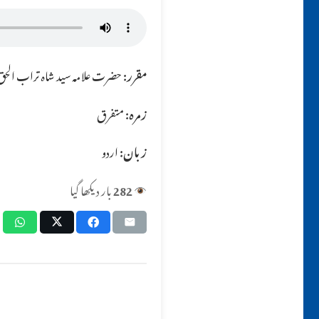
مقرر:
حضرت علامہ سید شاہ تراب الحق ق
زمرہ:
متفرق
زبان:
اردو
282
بار دیکھا گیا