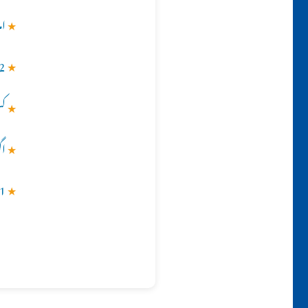
★
ام
★
2۔ کسی غیر مسلم کو قرآن شریف تحفہ میں دینا کیسا ہ
★
کس
★
اگ
★
1۔ انبیائے کرام کی صحیح تعداد کیا ہے