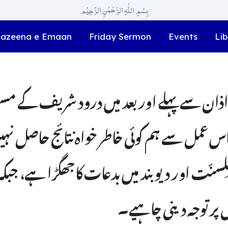
بِسْمِ اللّٰہِ الرَّحْمٰنِ الرَّحِیْم
azeena e Emaan
Friday Sermon
Events
Lib
اذان سے پہلے اور بعد میں درود شریف کے مسئ
ہ اس عمل سے ہم کوئی خاطر خواہ نتائج حاصل نہی
ہلِسنّت اور دیو بند میں بدعات کا جھگڑا ہے، جبک
ر توجہ دینی چاہیے۔