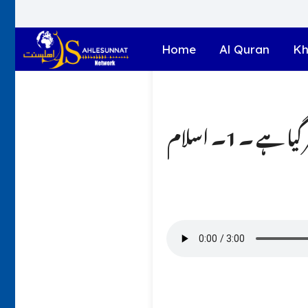
Home
Al Quran
Kh
میں نے ایک کیتھولک لڑکی کے ساتھ گناہ کیا ہے اور اسے حمل ٹھر گیا ہے ۔ 1۔ اسلام