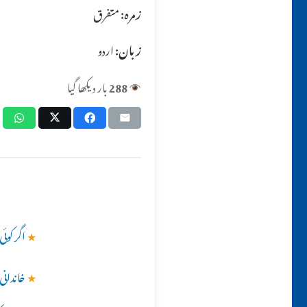
زمرہ:
متفرق
زبان:
اردو
288
بار دیکھا گیا
★
اگر کو
★
خاندانی