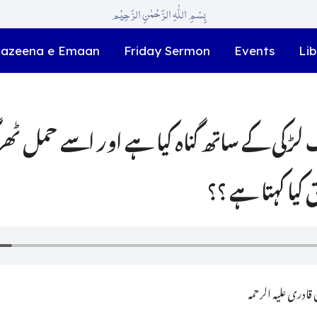
بِسْمِ اللّٰہِ الرَّحْمٰنِ الرَّحِیْم
azeena e Emaan
Friday Sermon
Events
Lib
کیا کہتا ہے ؟؟
ادری علیہ الرحمہ