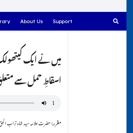
rary
About Us
Support
اسقاطِ حمل سے متعلق 
مقرر:
حضرت علامہ سید شاہ تراب الحق ق