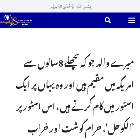
بِسْمِ اللّٰہِ الرَّحْمٰنِ الرَّحِیْم
میرے والد جو کہ پچھلے 8سالوں سے
امریکہ میں مقیم ہیں اور وہ یہاں پر ایک
اسٹور میں کام کرتے ہیں ، اس اسٹور پر
’الکوحل‘، حرام گوشت اور خراب