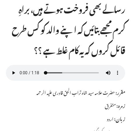
رسالے بھی فروخت ہوتے ہیں، براہِ
کرم مجھے بتائیں کہ اپنے والد کو کس طرح
قائل کروں کہ یہ کام غلط ہے ؟؟
مقرر:
حضرت علامہ سید شاہ تراب الحق قادری علیہ الرحمہ
زمرہ:
متفرق
زبان:
اردو