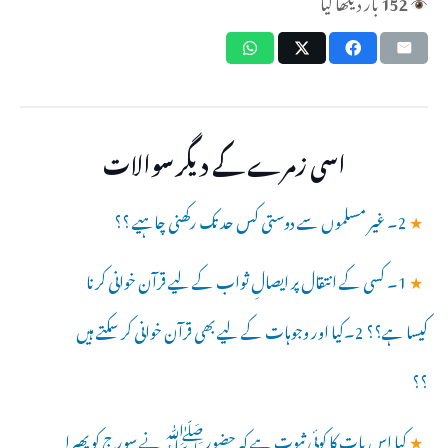
152
بار دیکھا گیا
اسی زمرے کے دیگر سوالات
★
2۔ غیر مسلموں سے دوستی کس حد تک رکھنی چاہیے ؟؟
★
1۔ کسی کے انتقال پر ایصالِ ثواب کے لیے قرآن خوانی کرنا
کیسا ہے؟؟ 2۔کیا اور وجوہات کے لیے بھی قرآن خوانی کر سکتے ہیں
؟؟
★
کیا اس بات کا کوئی ثبوت ہے کہ حضورﷺ نے سورج کو پھیرا