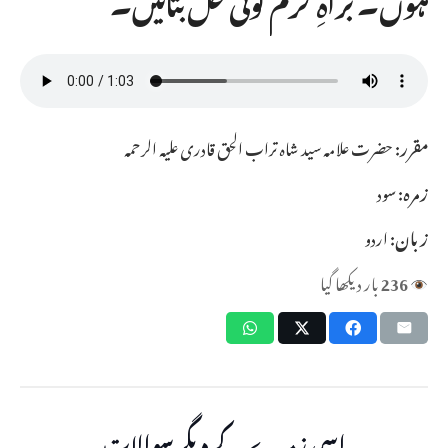
مقرر:
حضرت علامہ سید شاہ تراب الحق قادری علیہ الرحمہ
زمرہ:
سود
زبان:
اردو
236
بار دیکھا گیا
اسی زمرے کے دیگر سوالات