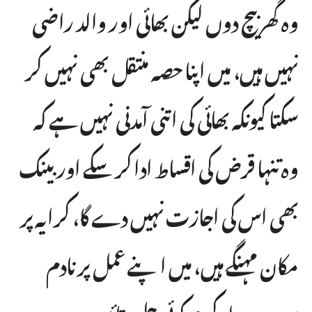
وہ گھر بیچ دوں لیکن بھائی اور والد راضی
نہیں ہیں، میں اپنا حصہ منتقل بھی نہیں کر
سکتا کیونکہ بھائی کی اتنی آمدنی نہیں ہے کہ
وہ تنہا قرض کی اقساط ادا کر سکے اور بینک
بھی اس کی اجازت نہیں دے گا، کرایہ پر
مکان مہنگے ہیں، میں اپنے عمل پر نادم
ہوں۔ براہِ کرم کوئی حل بتائیں۔