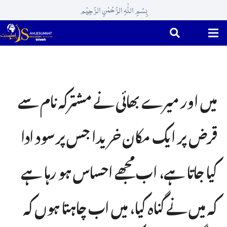
بِسْمِ اللّٰہِ الرَّحْمٰنِ الرَّحِیْم
میں اور میرے بھائی نے مشترکہ نام سے
قرض پر ایک مکان خریدا جس پر سود ادا
کیا جاتا ہے، اب مجھے احساس ہو رہا ہے
کہ میں نے گناہ کیا، میں اب چاہتا ہوں کہ