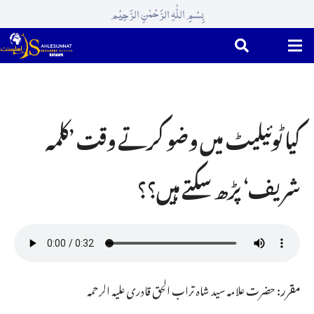
بِسْمِ اللّٰہِ الرَّحْمٰنِ الرَّحِیْم
کیا ٹوئیلیٹ میں وضو کرتے وقت ’کلمہ
شریف‘ پڑھ سکتے ہیں؟؟
مقرر:
حضرت علامہ سید شاہ تراب الحق قادری علیہ الرحمہ