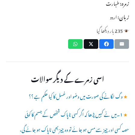
زمرہ:
طہارت
زبان:
اردو
235
بار دیکھا گیا
اسی زمرے کے دیگر سوالات
★
وگ لگانے کی صورت میں وضو اور غسل کا کیا حکم ہے ؟؟
★
1۔میں نے کہیں پڑھا کہ اگر کسی ناپاک شخص کے جسم کا کوئی
حصہ کسی اور چیز سے مس ہو جائے تو وہ چیز بھی ناپاک ہو جائے گی،