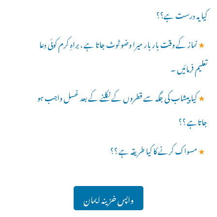
کیا یہ درست ہے؟؟
★
نماز کے وقت بار بار میرا وضو ٹوٹ جاتا ہے ، براہِ کرم کوئی دعا
تعلیم فرمائیں ۔
★
کیا پیشاب کی جگہ سے قطروں کے نکلنے کے بعد غسل واجب ہو
جاتاہے ؟؟
★
مسواک کرنے کا کیا طریقہ ہے ؟؟
واپس خزینہ ایمان