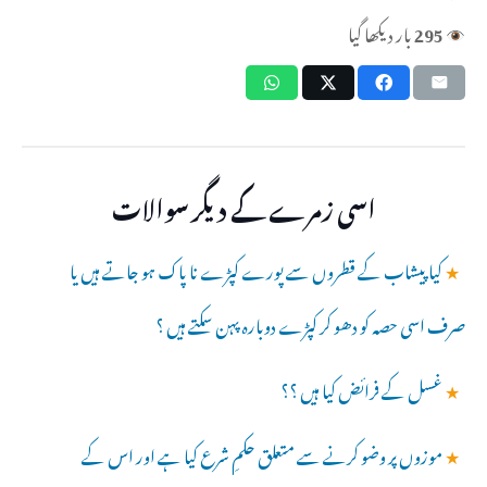
295
بار دیکھا گیا
اسی زمرے کے دیگر سوالات
★
کیا پیشاب کے قطروں سے پورے کپڑے نا پاک ہو جاتے ہیں یا
صرف اسی حصہ کو دھو کر کپڑے دوبارہ پہن سکتے ہیں ؟
★
غسل کے فرائض کیا ہیں ؟؟
★
موزوں پر وضو کرنے سے متعلق حکمِ شرع کیا ہے اور اس کے