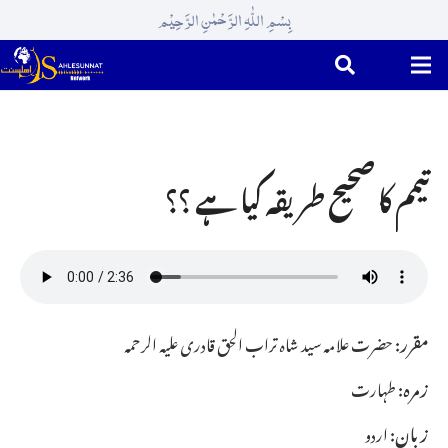
بِسْمِ اللّٰہِ الرَّحْمٰنِ الرَّحِیْم
تیمم کا صحیح طریقہ کیا ہے ؟؟
مقرر:
حضرت علامہ سید شاہ تراب الحق قادری علیہ الرحمہ
زمرہ:
طہارت
زبان:
اردو