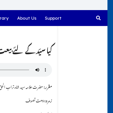
rary
About Us
Support
کیا سیّد کے لئے بیع
مقرر:
حضرت علامہ سید شاہ تراب الحق ق
زمرہ:
بیعت تصوف