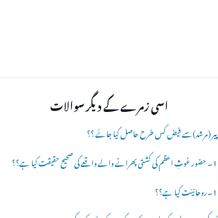
اسی زمرے کے دیگر سوالات
پیر (مرشد)سے فیض کس طرح حاصل کیا جائے ؟؟
1۔ حضور غوثِ اعظم کی کشتی پھرانے والے واقعے کی صحیح حقیقت کیا ہے؟؟
1۔روحانیّت کیا ہے؟؟