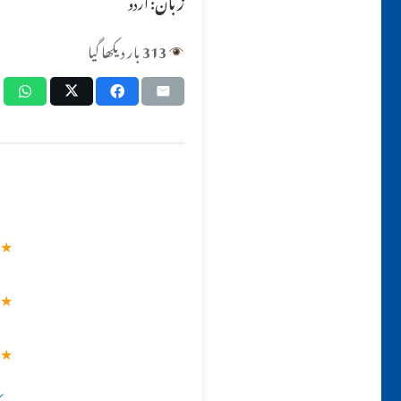
زبان:
اردو
313
بار دیکھا گیا
★
★
★