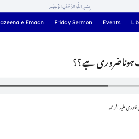
بِسْمِ اللّٰہِ الرَّحْمٰنِ الرَّحِیْم
azeena e Emaan
Friday Sermon
Events
Lib
ت ہونا ضروری ہے ؟؟
ادری علیہ الرحمہ