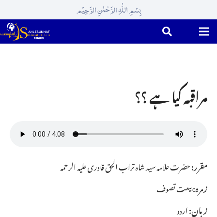
بِسْمِ اللّٰہِ الرَّحْمٰنِ الرَّحِیْم
مراقبہ کیا ہے ؟؟
مقرر:
حضرت علامہ سید شاہ تراب الحق قادری علیہ الرحمہ
زمرہ:
بیعت تصوف
زبان:
اردو