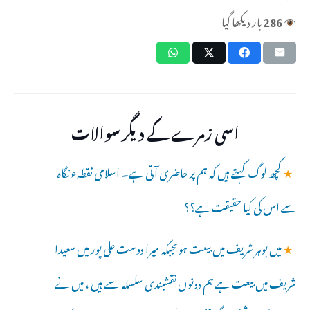
286
بار دیکھا گیا
اسی زمرے کے دیگر سوالات
★
کچھ لوگ کہتے ہیں کہ ہم پر حاضری آتی ہے۔ اسلامی نقطہء نگاہ
سے اس کی کیا حقیقت ہے؟؟
★
میں بوہر شریف میں بیعت ہوںجبکہ میرا دوست علی پور میں سعیدا
شریف میں بیعت ہے ہم دونوں نقشبندی سلسلہ سے ہیں ، میں نے