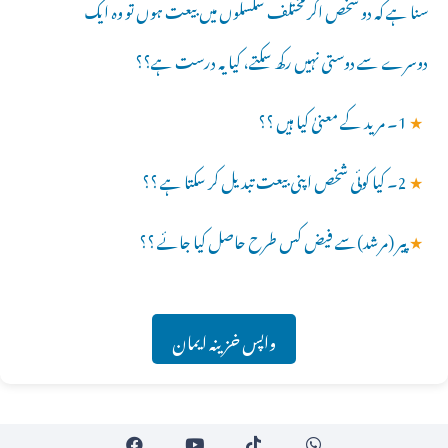
سنا ہے کہ دو شخص اگر مختلف سلسلوں میں بیعت ہوں تو وہ ایک
دوسرے سے دوستی نہیں رکھ سکتے، کیا یہ درست ہے؟؟
★
1۔ مرید کے معنیٰ کیا ہیں ؟؟
★
2۔ کیا کوئی شخص اپنی بیعت تبدیل کر سکتا ہے ؟؟
★
پیر (مرشد)سے فیض کس طرح حاصل کیا جائے ؟؟
واپس خزینہ ایمان