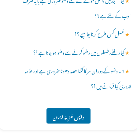
ادب کے لئے ہے ؟؟
★
غسل کس طرح کرنا چاہیے ؟؟
★
کیا وقفے؍قسطوں میں وضو کرنے سے وضو ہو جاتا ہے ؟؟
★
1۔ وضو کے دوران سر کا کتنا حصہ دھونا ضروری ہے اور علامہ
قدوری کیا فرماتے ہیں ؟؟
واپس خزینہ ایمان