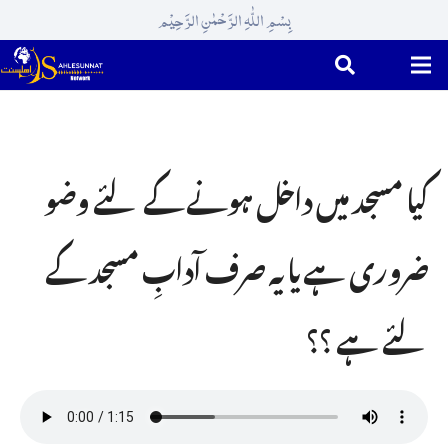
بِسْمِ اللّٰہِ الرَّحْمٰنِ الرَّحِیْم
کیا مسجد میں داخل ہونے کے لئے وضو
ضروری ہے یا یہ صرف آدابِ مسجد کے
لئے ہے ؟؟