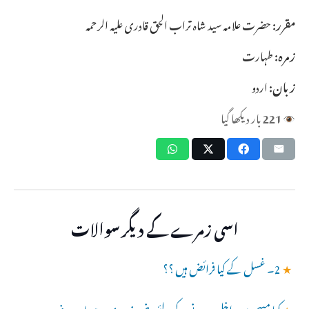
مقرر:
حضرت علامہ سید شاہ تراب الحق قادری علیہ الرحمہ
زمرہ:
طہارت
زبان:
اردو
221
بار دیکھا گیا
اسی زمرے کے دیگر سوالات
★
2۔ غسل کے کیا فرائض ہیں ؟؟
★
کیا مسجد میں داخل ہونے کے لئے وضو ضروری ہے یا یہ صرف