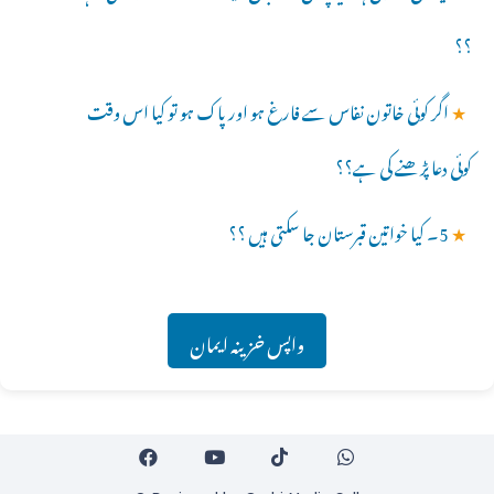
؟؟
★
اگر کوئی خاتون نفاس سے فارغ ہو اور پاک ہو تو کیا اس وقت
کوئی دعا پڑھنے کی ہے؟؟
★
5۔ کیا خواتین قبرستان جا سکتی ہیں ؟؟
واپس خزینہ ایمان