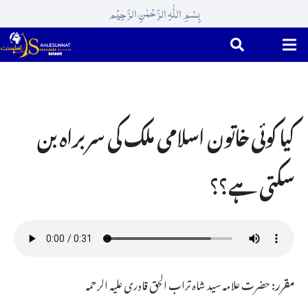
بِسْمِ اللّٰہِ الرَّحْمٰنِ الرَّحِیْم
کیا کوئی خاتون اسلامی ملک کی سربراہ بن
سکتی ہے؟؟
مقرر:
حضرت علامہ سید شاہ تراب الحق قادری علیہ الرحمہ