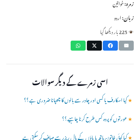
زمرہ:
خواتین
زبان:
اردو
225
بار دیکھا گیا
اسی زمرے کے دیگر سوالات
★
کیا اسکارف یا کسی اور چادر سے بالوں کا چھپانا ضروری ہے ؟؟
★
عورتوں کو پردہ کس طرح کرنا چاہیے ؟؟
★
کیا کوئی خاتون ہاتھ یا پاؤں کے بال ریزر سے صاف کر سکتی ہے