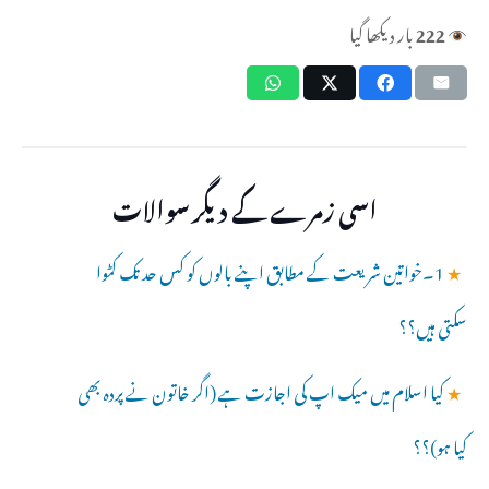
222
بار دیکھا گیا
اسی زمرے کے دیگر سوالات
★
1۔خواتین شریعت کے مطابق اپنے بالوں کو کس حد تک کٹوا
سکتی ہیں؟؟
★
کیا اسلام میں میک اپ کی اجازت ہے (اگر خاتون نے پردہ بھی
کیا ہو)؟؟