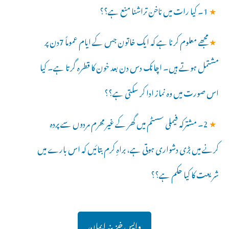
★
1۔ کیا رات میں ناخن تراشنا منع ہے؟؟
★
مجھے معلوم کرنا ہے کہ ایک خاتون جس کے ایام عموماً 7دن پر
مشتمل ہوتے ہیں۔ اچانک دس دن بعد خون کا قطرہ گرتا ہے۔ کیا
اس صورت میں وہ نماز ادا کر سکتی ہے؟؟
★
2۔ مشترکہ فیملی سسٹم میں گھر کے غیر مِحرم مردوں سے پردہ
کرنے میں بڑی دشواری ہوتی ہے، براہِ کرم بتائیں کہ اس بارے میں
شریعت کا کیا حکم ہے؟؟
واپس خزینہ ایمان