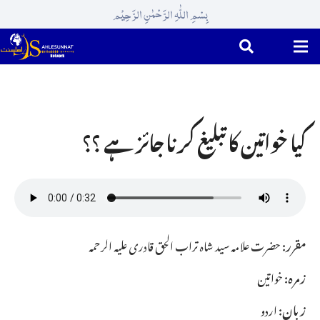
بِسْمِ اللّٰہِ الرَّحْمٰنِ الرَّحِیْم
کیا خواتین کا تبلیغ کرنا جائز ہے ؟؟
مقرر:
حضرت علامہ سید شاہ تراب الحق قادری علیہ الرحمہ
زمرہ:
خواتین
زبان:
اردو