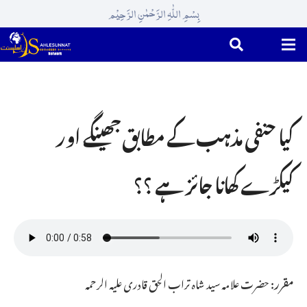
بِسْمِ اللّٰہِ الرَّحْمٰنِ الرَّحِیْم
کیا حنفی مذہب کے مطابق جھینگے اور
کیکڑے کھانا جائز ہے ؟؟
مقرر:
حضرت علامہ سید شاہ تراب الحق قادری علیہ الرحمہ