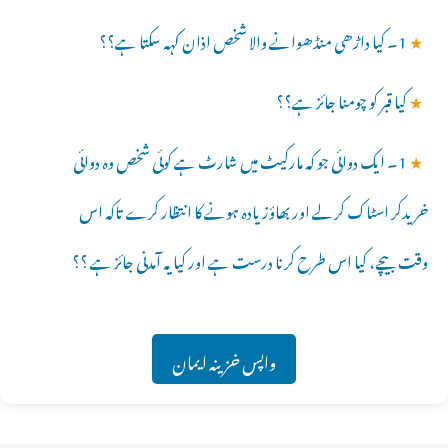
★
1۔ کیا داڑھی منڈھوانے والا شخص اذان کہہ سکتا ہے؟؟
★
کیا قبر کو چومنا جائز ہے؟؟
★
1۔ ایک دوائی جو کہ مارکیٹ میں شارٹ ہے کوئی شخص وہ دوائی
خریدکر اسٹاک کرلے اور بھاؤزیادہ ہونے کا انتظار کرے تاکہ اس
وقت بیچے، کیا اس طرح کرنا درست ہے اور کیا یہ آمدنی جائز ہے ؟؟
واپس خزینہ ایمان