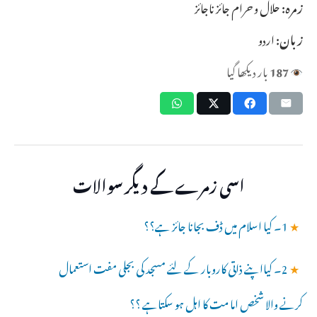
زمرہ:
حلال و حرام جائز ناجائز
زبان:
اردو
187
بار دیکھا گیا
اسی زمرے کے دیگر سوالات
★
1۔ کیا اسلام میں ڈف بجانا جائز ہے؟؟
★
2۔ کیااپنے ذاتی کاروبار کے لئے مسجد کی بجلی مفت استعمال
کرنے والا شخص اما مت کا اہل ہو سکتاہے ؟؟