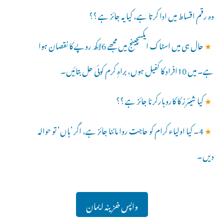
وہ رقم اقساط میں ادا کرتا ہے، کیا یہ جائز ہے ؟؟
★
حال ہی میں اسٹاک ایکسچینج میں مجھے 6لاکھ روپے کا نقصان ہوا
ہے۔ میں 10افراد کا کفیل ہوں، براہِ کرم کوئی حل بتائیں۔
★
کیا شیئرز کا کاروبارکرنا جائز ہے ؟؟
★
4۔ کیا اولیاء کرام کو حاجت روا ماننا جائز ہے، اگر ’ہاں‘ تو حوالہ
دیں۔
واپس خزینہ ایمان