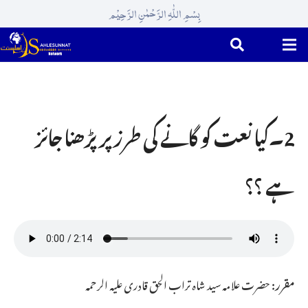
بِسْمِ اللّٰہِ الرَّحْمٰنِ الرَّحِیْم
2۔کیا نعت کو گانے کی طرز پر پڑھنا جائز
ہے ؟؟
مقرر:
حضرت علامہ سید شاہ تراب الحق قادری علیہ الرحمہ