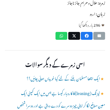
زمرہ:
حلال و حرام جائز ناجائز
زبان:
اردو
296
بار دیکھا گیا
اسی زمرے کے دیگر سوالات
★
ایک اچھا مسلمان بننے کے لئے کیا خوبیاں ہونی چاۂیں؟؟
★
لیزنگ (leasing)کا کاروبار کیسا ہے جس میں ایک کمپنی ایک
معین منافع لگا کر اپنی چیز دوسرے کو دے دیتی ہے اور دوسرا شخص