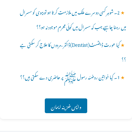
★
2۔ شوہر کسی دوسرے ملک میں ملازمت کرتا ہو تو بیوی کو سسرال
میں رہنا چاہیے جب کہ سسرال میں کوئی مِحرم موجود نہ ہو؟؟
★
کیا عورت ڈینٹسٹ(Dentist)ڈاکٹر ،مردوں کا علاج کر سکتی ہے
؟؟
★
1۔ کیا خواتین روضئہ رسول ﷺ پر حاضری دے سکتی ہیں؟؟
واپس خزینہ ایمان