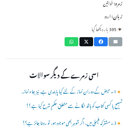
زمرہ:
خواتین
زبان:
اردو
305
بار دیکھا گیا
اسی زمرے کے دیگر سوالات
★
1۔ حیض کے دوران نماز کے لئے کیا پابندی ہے، نیز جاء نماز،
تسبیح یا کسی کتاب کو ہاتھ لگانے سے متعلق حکمِ شرع کیا ہے ؟؟
★
3۔ مشترکہ فیملی میں، اگر شوہر بھی موجود ہو، تو رہنا جائز ہے؟؟