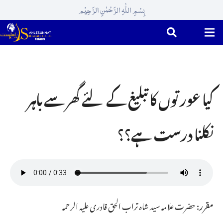
بِسْمِ اللّٰہِ الرَّحْمٰنِ الرَّحِیْم
کیا عورتوں کا تبلیغ کے لئے گھر سے باہر
نکلنا درست ہے؟؟
مقرر:
حضرت علامہ سید شاہ تراب الحق قادری علیہ الرحمہ