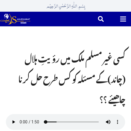
بِسْمِ اللّٰہِ الرَّحْمٰنِ الرَّحِیْم
کسی غیر مسلم ملک میں رؤیتِ ہلال
(چاند)کے مسئلہ کو کس طرح حل کرنا
چاھیئے ؟؟