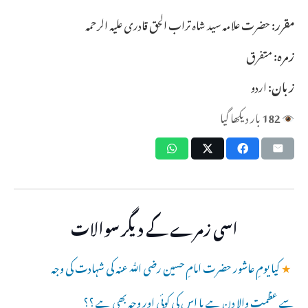
مقرر:
حضرت علامہ سید شاہ تراب الحق قادری علیہ الرحمہ
زمرہ:
متفرق
زبان:
اردو
182
بار دیکھا گیا
اسی زمرے کے دیگر سوالات
★
کیا یومِ عاشور حضرت امامِ حسین رضی ﷲ عنہ کی شہادت کی وجہ
سے عظمت والا دن ہے یا اس کی کوئی اور وجہ بھی ہے ؟؟