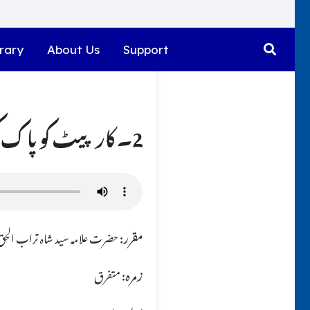
rary
About Us
Support
2۔ کارپیٹ کو پا ک کرنے کا کیا طریقہ ہے ؟؟
مقرر:
حضرت علامہ سید شاہ تراب الحق ق
زمرہ:
متفرق