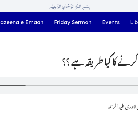
بِسْمِ اللّٰہِ الرَّحْمٰنِ الرَّحِیْم
azeena e Emaan
Friday Sermon
Events
Lib
ادری علیہ الرحمہ