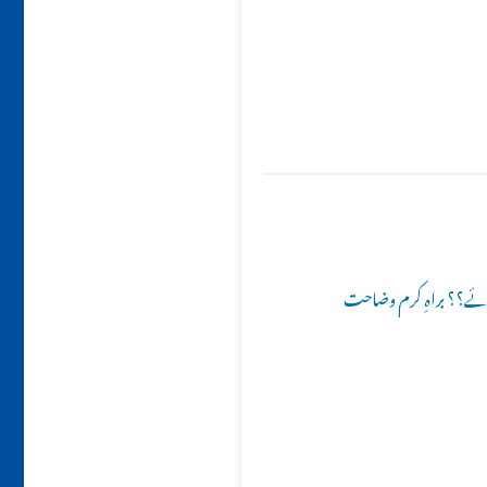
وئے؟؟ براہِ کرم وضاحت