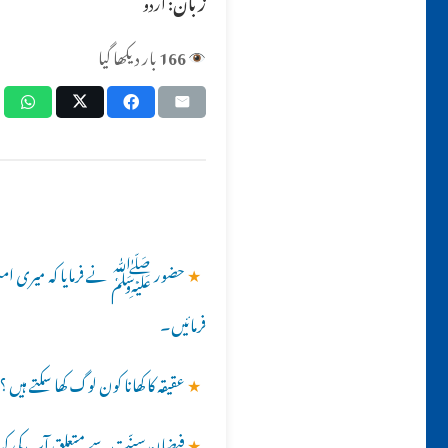
زبان:
اردو
166
بار دیکھا گیا
★
حضور ﷺ نے فرمایا کہ میری امت کا
فرمائیں۔
★
عقیقہ کا کھانا کون لوگ کھا سکتے ہیں ؟
★
فیضانِ سنّت سے متعلق آپ کی کی