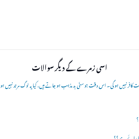
اسی زمرے کے دیگر سوالات
فر نہیں ہو گی۔ اس وقت جو سنّی بد مذہب ہو جاتے ہیں، کیا یہ لوگ مرتد نہیں ہ
؟
ا رائے ہے ؟؟