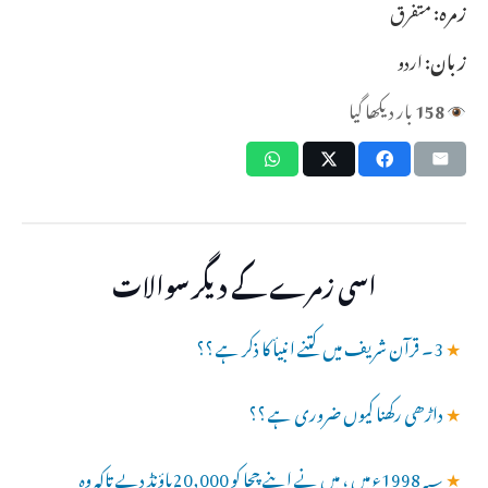
زمرہ:
متفرق
زبان:
اردو
158
بار دیکھا گیا
اسی زمرے کے دیگر سوالات
★
3۔ قرآن شریف میں کتنے انبیأ کا ذکر ہے ؟؟
★
داڑھی رکھنا کیوں ضروری ہے ؟؟
★
1998؁ء میں ، میں نے اپنے چچا کو 20,000پاؤنڈ دیے تاکہ وہ