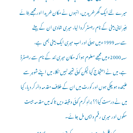
میرے لئے ایک گھر خریدیں، انہوں نے مکان خریدا اور مجھے بتائے
بغیر اپنی بیٹی کے نام رجسٹر کروا لیا، میری شادی ان کے بیٹے
سے1999؁ء میں ہوئی اور اب میری ایک بیٹی بھی ہے،
2000؁ء میں مجھے معلوم ہوا کہ مکان میری نند کے نام سے رجسٹرڈ
ہے، میں نے احتجاج کیا لیکن کوئی نتیجہ نہیں نکلا، میں اپنے شوہر سے
علیحدہ ہو چکی ہوں اور کورٹ میں ان کے خلاف مقدمہ دائر کر دیا، کیا
میں نے درست کیا؟؟ براہِ کرم کوئی وظیفہ دیں تا کہ میں مقدمہ جیت
سکوں اور میری رقم واپس مل جائے۔