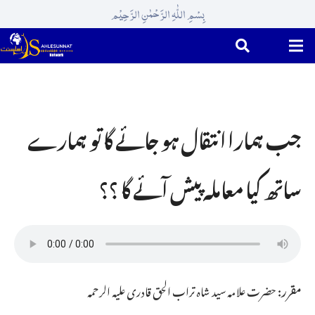
بِسْمِ اللّٰہِ الرَّحْمٰنِ الرَّحِیْم
جب ہمارا انتقال ہو جائے گا تو ہمارے
ساتھ کیا معاملہ پیش آئے گا ؟؟
مقرر:
حضرت علامہ سید شاہ تراب الحق قادری علیہ الرحمہ