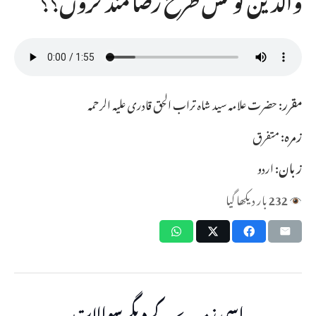
مقرر:
حضرت علامہ سید شاہ تراب الحق قادری علیہ الرحمہ
زمرہ:
متفرق
زبان:
اردو
232
بار دیکھا گیا
اسی زمرے کے دیگر سوالات