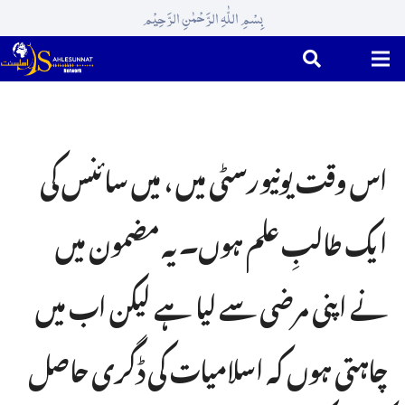
بِسْمِ اللّٰہِ الرَّحْمٰنِ الرَّحِیْم
اس وقت یونیورسٹی میں ، میں سائنس کی
ایک طالبِ علم ہوں۔ یہ مضمون میں
نے اپنی مرضی سے لیا ہے لیکن اب میں
چاہتی ہوں کہ اسلامیات کی ڈگری حاصل