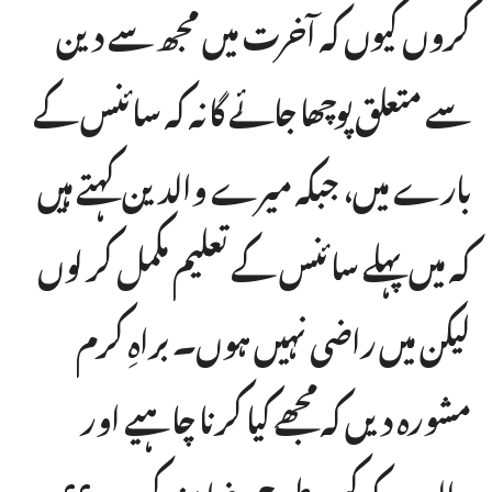
کروں کیوں کہ آخرت میں مجھ سے دین
سے متعلق پوچھا جائے گا نہ کہ سائنس کے
بارے میں، جبکہ میرے والدین کہتے ہیں
کہ میں پہلے سائنس کے تعلیم مکمل کر لوں
لیکن میں راضی نہیں ہوں۔ براہِ کرم
مشورہ دیں کہ مجھے کیا کرنا چاہیے اور
والدین کو کس طرح رضا مند کروں؟؟