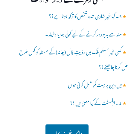
★
5۔ کیا غیر شادی شدہ شخص کا ترکہ ہوتا ہے ؟؟
★
منہ سے بدبو دور کرنے کے لیے کوئی دعا یا وظیفہ۔
★
کسی غیر مسلم ملک میں رؤیتِ ہلال (چاند)کے مسئلہ کو کس طرح
حل کرنا چاھیئے ؟؟
★
میں دین پر بہت کم عمل کرتی ہوں
★
2۔ اہلِسنّت کے کیا معنٰی ہیں ؟؟
واپس خزینہ ایمان