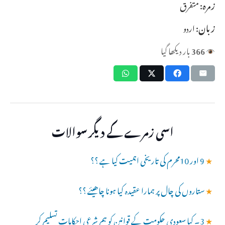
زمرہ:
متفرق
زبان:
اردو
366
بار دیکھا گیا
اسی زمرے کے دیگر سوالات
★
9 اور 10محرم کی تاریخی اہمیت کیا ہے ؟؟
★
ستاروں کی چال پر ہمارا عقیدہ کیا ہونا چاھیئے ؟؟
★
3۔ کیا سعودی حکومت کے قوانین کو ہم شرعی احکامات تسلیم کر