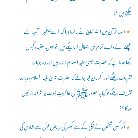
سکتے ہیں ؟؟
★
جب قرآن میں اﷲ تعالیٰ نے یہ فرما دیا کہ ’اے پیغمبر! آپ سے
پچھلے آنے والے تمام نبی انتقال فرما چکے ہیں ،تو پھر یہ عقیدہ کیوں
رکھا جاتا ہے کہ حضرت عیسیٰ علیہ السلام زندہ ہیں اور وہ دوبارہ
تشریف لائینگے اور اگر مان لیا جائے کہ حضرت عیسیٰ علیہ السلام دوبارہ
تشریف لائینگے تو کیا یہ حضورﷺ کی خاتمیتِ نبوت پر اثر انداز نہیں
ہو گا ؟؟
★
اگر کسی شخص نے نیکی کے لئے کینسر کی مریض لڑکی سے شادی کی