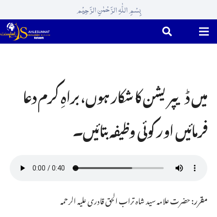
بِسْمِ اللّٰہِ الرَّحْمٰنِ الرَّحِیْم
میں ڈیپریشن کا شکار ہوں، براہِ کرم دعا
فرمائیں اور کوئی وظیفہ بتائیں۔
مقرر:
حضرت علامہ سید شاہ تراب الحق قادری علیہ الرحمہ