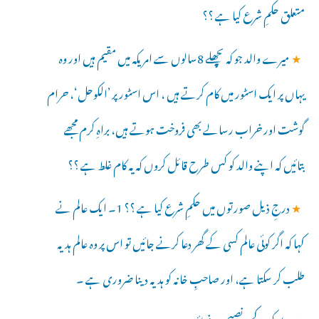
متعلق حکمِ شرع کیا ہے ؟؟
★
میرے والد جو کہ پچھلے 8سالوں سے امریکہ میں مقیم ہیں اور وہ
یہاں پر ایک اسٹور میں کام کرتے ہیں ، اس اسٹور پر ’الکوحل‘، حرام
گوشت اور خراب رسالے بھی فروخت ہوتے ہیں، براہِ کرم مجھے
بتائیں کہ اپنے والد کو کس طرح قائل کروں کہ یہ کام غلط ہے ؟؟
★
درجِ ذیل صورتوں میں حکمِ شرع کیا ہے ؟؟ 1۔ ایک عالم نے
کہا کہ اگر کوئی عالم کسی کے گھر دعا کرنے جائیں تو اس پر وہ عالم ہدیہ
طلب کر سکتا ہے، اور صاحبِ خانہ کو ہدیہ دینا ضروری ہے ۔