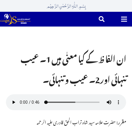
بِسْمِ اللّٰہِ الرَّحْمٰنِ الرَّحِیْم
ان الفا ظ کے کیا معنٰی ہیں 1۔ عیب
تنہائی اور2۔ عیب و تنہائی۔
مقرر:
حضرت علامہ سید شاہ تراب الحق قادری علیہ الرحمہ