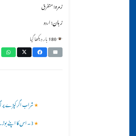
زمرہ:
متفرق
زبان:
اردو
180
بار دیکھا گیا
★
شراب اگر کپڑے پر ل
★
3۔ اس کا اپنے بوڑھے والدین جو کہ اب تک قادیانی ہیں ان کے ساتھ کیسا سلوک ہونا چاھیئے؟؟