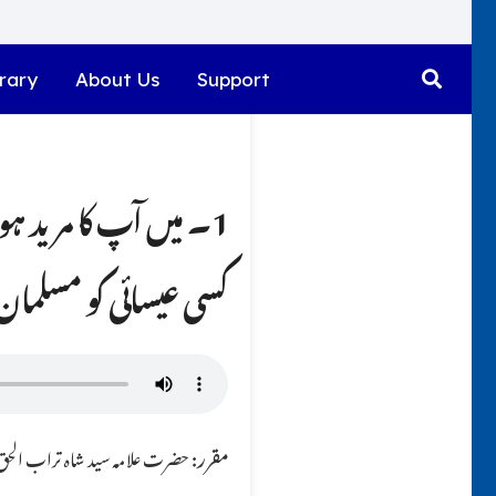
rary
About Us
Support
1۔ میں آپ کا مرید ہو
کسی عیسائی کو مسلمان ب
مقرر:
حضرت علامہ سید شاہ تراب الحق ق