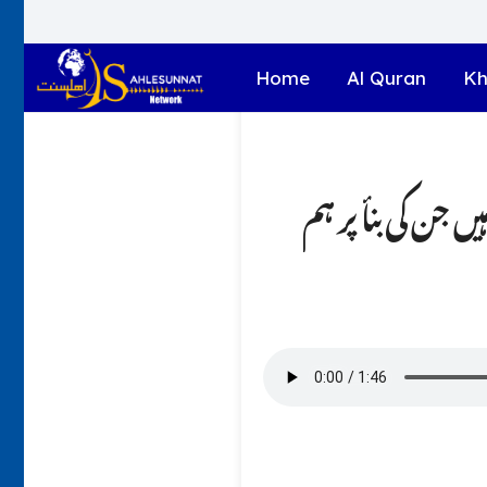
Home
Al Quran
Kh
ں جن کی بنأ پر ہم