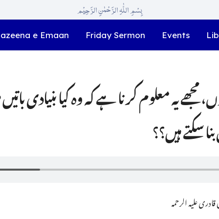
بِسْمِ اللّٰہِ الرَّحْمٰنِ الرَّحِیْم
azeena e Emaan
Friday Sermon
Events
Lib
ں، مجھے یہ معلوم کرنا ہے کہ وہ کیا بنیادی باتیں ہی
نا سکتے ہیں؟؟
ادری علیہ الرحمہ