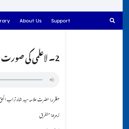
rary
About Us
Support
2۔ لاعلمی کی صورت میں بد مذہبوں کے پیچھے جو نمازیں ادا کیں کیا اُن کو لوٹانا پڑے گا؟؟
مقرر:
حضرت علامہ سید شاہ تراب الحق ق
زمرہ:
متفرق