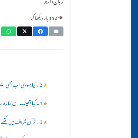
زبان:
اردو
152
بار دیکھا گیا
★
2۔ کیا یہودی اب بھی ﷲکے منتخب کئے ہوئے لوگ ہیں؟؟
★
1۔ کیا چھینک سے نماز فاسد ہو جاتی ہے؟؟
★
3۔ قرآن شریف میں کتنے انبیأ کا ذکر ہے ؟؟