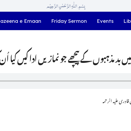
بِسْمِ اللّٰہِ الرَّحْمٰنِ الرَّحِیْم
azeena e Emaan
Friday Sermon
Events
Lib
ادری علیہ الرحمہ