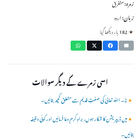
زمرہ:
متفرق
زبان:
اردو
182
بار دیکھا گیا
اسی زمرے کے دیگر سوالات
★
2۔ اﷲ تعالیٰ کی صفتِ قدیم سے متعلق کچھ بتائیں۔
★
میں ڈیپریشن کا شکار ہوں، براہِ کرم دعا فرمائیں اور کوئی وظیفہ
بتائیں۔