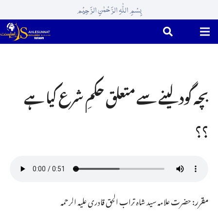
بِسْمِ اللّٰہِ الرَّحْمٰنِ الرَّحِیْم
بچہ گود لینے سے متعلق حکمِ شرع کیا ہے
؟؟
مقرر:
حضرت علامہ سید شاہ تراب الحق قادری علیہ الرحمہ