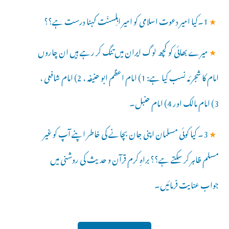
★
1۔کیا امیر دعوت اسلامی کو امیر اہلِسنّت کہنا درست ہے؟؟
★
میرے بھائی کو کچھ لوگ ایران میں تنگ کر رہے ہیں ان چاروں
امام کا شجرئہ نسب کیا ہے: 1) امام اعظم ابو حنیفہ ، 2) امام شافعی ،
3) امام مالک اور 4) امام حنبل۔
★
3۔ کیا کوئی مسلمان اپنی جان بچانے کی خاطر اپنے آپ کو غیر
مسلم ظاہر کر سکتے ہے؟؟ براہِ کرم قرآن و حدیث کی روشنی میں
جواب عنایت فرمائیں۔