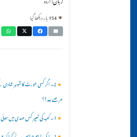
زبان:
اردو
154
بار دیکھا گیا
★
2۔ اگر کسی عورت کا شوہر شادی کے ب
عرصے بعد؟؟
★
1۔ کعبہ کی تعبیر کس صدی میں ہوئی؟؟
★
1۔ ایک امام صاحب نے کہا کہ عید میں دو بار گلے ملنا چاہیے، تین بار درست نہیں ہے، کیا یہ صحیح ہے؟؟