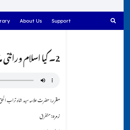
rary
About Us
Support
2۔ کیا اسلام وراثتی مذہب ہے ؟؟
مقرر:
حضرت علامہ سید شاہ تراب الحق ق
زمرہ:
متفرق