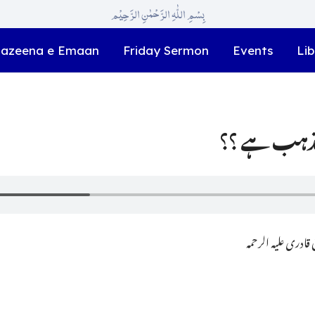
بِسْمِ اللّٰہِ الرَّحْمٰنِ الرَّحِیْم
azeena e Emaan
Friday Sermon
Events
Lib
ادری علیہ الرحمہ