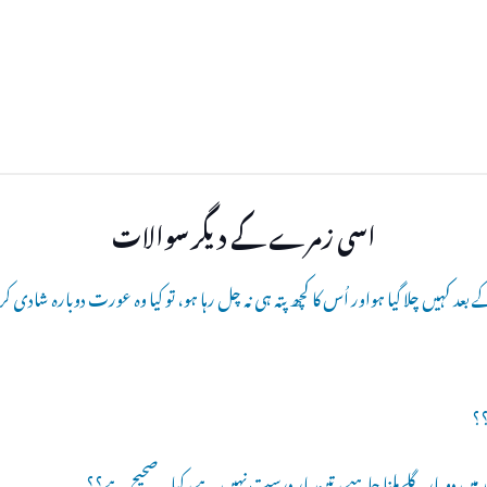
اسی زمرے کے دیگر سوالات
عد کہیں چلا گیا ہواور اُس کا کچھ پتہ ہی نہ چل رہا ہو، تو کیا وہ عورت دوبارہ شادی کر