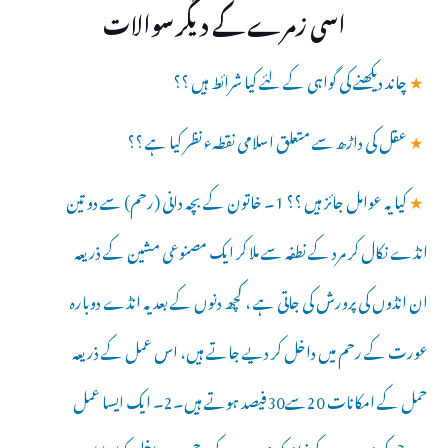
اسی زمرے کے دیگر سوالات
★
چاند دیکھنے کی گواہی کے لئے کیا شرائط ہیں ؟؟
★
عقل کی داڑھ سے متعلق اسلامی نقطہء نظر کیا ہے ؟؟
★
کیا یہ عوامل جائز ہیں ؟؟ 1۔ خاتون کے بچہ دانی (رحم) سے دو تین
انڈے نکال کر مرد کے نطفہ سے ملا کر ایک مصنوعی مشین کے ذریعہ
ان انڈوں کی پرورش کی جاتی ہے ، کچھ دنوں کے بعد یہ انڈے دوبارہ
عورت کے رحم میں داخل کر دیے جاتے ہیں، اس عمل کے ذریعہ
حمل کے امکانات 20سے30فیصد ہوتے ہیں۔2۔ ایک ایسا عمل