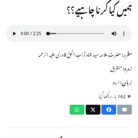
ہمیں کیا کرنا چاہیے؟؟
مقرر:
حضرت علامہ سید شاہ تراب الحق قادری علیہ الرحمہ
زمرہ:
متفرق
زبان:
اردو
162
بار دیکھا گیا