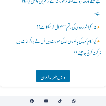
ہے جسکے ذریعہ مرد کے نطفہ کو عورت کے رحم میں داخل کیا جاتا
ہے۔
★
2۔ کیا شوہر بیوی کی رقم استعمال کر سکتا ہے؟؟
★
کیا امامِ کعبہ کی پاکستان آمد کی صورت میں اُن کے پروگرامات میں
شرکت کرنی چاھیئے ؟؟
واپس خزینہ ایمان