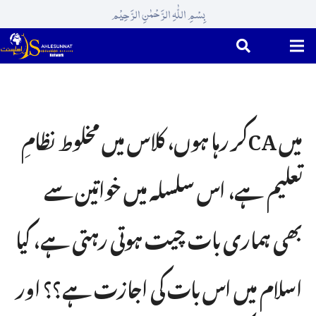
بِسْمِ اللّٰہِ الرَّحْمٰنِ الرَّحِیْم
میں CAکر رہا ہوں، کلاس میں مخلوط نظامِ
تعلیم ہے، اس سلسلہ میں خواتین سے
بھی ہماری بات چیت ہوتی رہتی ہے، کیا
اسلام میں اس بات کی اجازت ہے؟؟ اور