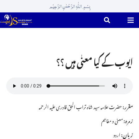
بِسْمِ اللّٰہِ الرَّحْمٰنِ الرَّحِیْم
ایوب کے کیا معنٰی ہیں ؟؟
مقرر:
حضرت علامہ سید شاہ تراب الحق قادری علیہ الرحمہ
زمرہ:
معنی و مفاہم
زبان:
اردو