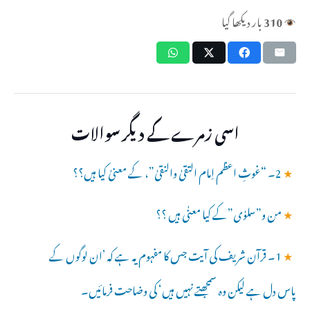
310
بار دیکھا گیا
اسی زمرے کے دیگر سوالات
★
2۔ “غوثِ اعظم اِمام التقیٰ والنقیٰ”، کے معنیٰ کیا ہیں؟؟
★
من و”سلوٰی”کے کیا معنٰی ہیں ؟؟
★
1۔ قرآن شریف کی آیت جس کا مفہوم یہ ہے کہ ’ان لوگوں کے
پاس دل ہے لیکن وہ سمجھتے نہیں ہیں‘ کی وضاحت فرمائیں۔