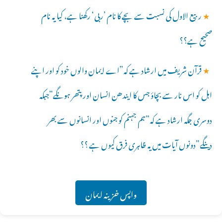
★
ربیع الاول کی نسبت سے بچے کا نام ’ربی‘ رکھنا ہے، کیا یہ نام
صحیح ہے؟؟
★
قرآن شریف میں ارشاد ہے کہ”اے ایمان والوں خود کو اور اپنے
اہل کو اس نار سے بچاؤ جس کا ایندھن انسان اور پتھر ہونگے”جبکہ
دوسری جگہ ارشاد ہے کہ”ہم جہنم کو جنوں اور انسانوں سے بھر
دینگے”دونوں آیات میں یہ ظاہری فرق کیوں ہے ؟؟
واپس خزینہ ایمان