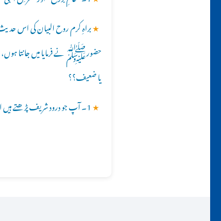
★
براہِ کرم روح البیان کی اس حدیث
حضورﷺ نے فرمایا میں جانتا ہوں، جب
یا ضعیف؟؟
★
1۔ آپ جو درود شریف پڑھتے ہیں اس کے کیا معنیٰ ہیں؟؟