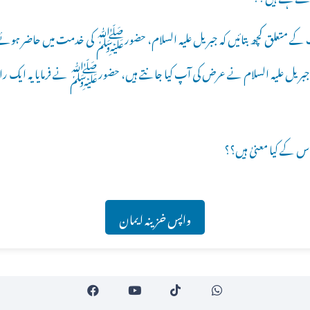
 کے متعلق کچھ بتائیں کہ جبریل علیہ السلام، حضورﷺ کی خدمت میں حاضر ہوئے او
ریل علیہ السلام نے عرض کی آپ کیا جانتے ہیں، حضورﷺ نے فرمایا یہ ایک را
واپس خزینہ ایمان