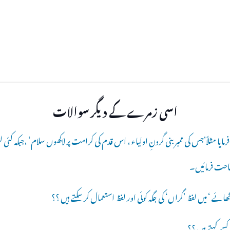
اسی زمرے کے دیگر سوالات
مایا مثلاً’جس کی ممبر بنی گردنِ اولیاء ، اس قدم کی کرامت پر لاکھوں سلام‘ ،جبکہ کئ
وضاحت فرمائیں۔
ے ‘ میں لفظ ’گراں‘ کی جگہ کوئی اور لفظ استعمال کر سکتے ہیں ؟؟