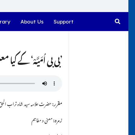
rary
About Us
Support
’بی بی اُمَیَّہْ‘ کے کی
مقرر:
حضرت علامہ سید شاہ تراب الحق ق
زمرہ:
معنی و مفاہم