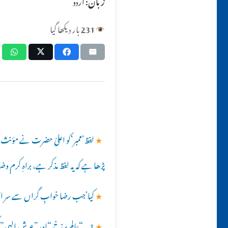
زبان:
اردو
231
بار دیکھا گیا
★
لفظ’ممبر‘کو اعلیٰ حضرت نے مؤنث فر
پڑھا ہے کہ یہ لفظ مذکر ہے، براہِ کرم 
★
کیا’جب رضا خوابِ گراں سے سر اٹھائ
★
1۔ “عالمِ برزخ “اور”عرشِ الہی”کسے کہتے ہیں ؟؟