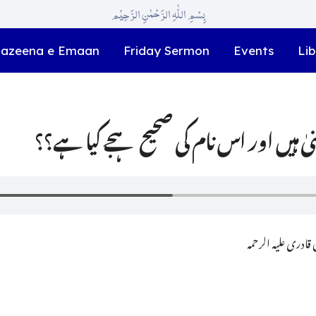
بِسْمِ اللّٰہِ الرَّحْمٰنِ الرَّحِیْم
azeena e Emaan
Friday Sermon
Events
Lib
ا معنیٰ ہیں اور اس نام کی صحیح ہجے کیا ہے؟؟
ادری علیہ الرحمہ