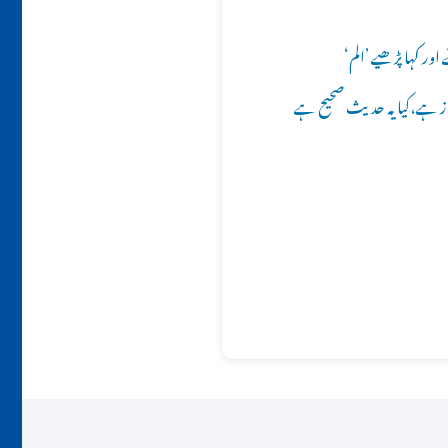
ر کہا پڑھیے ’الم‘
ز ہے،کیا یہ حدیث صحیح ہے