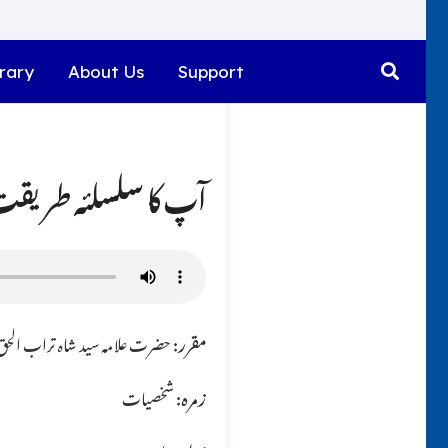
rary
About Us
Support
آپ کا سلسلئہ طریقت
مقرر:
حضرت علامہ سید شاہ تراب الحق ق
زمرہ:
شخصیات