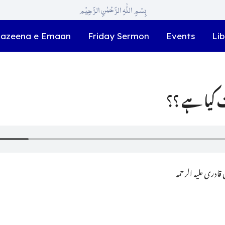
بِسْمِ اللّٰہِ الرَّحْمٰنِ الرَّحِیْم
azeena e Emaan
Friday Sermon
Events
Lib
 کیا ہے ؟؟
ادری علیہ الرحمہ