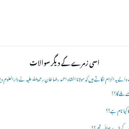
اسی زمرے کے دیگر سوالات
الے یہ الزام لگاتے ہیں کہ مولانا الشاہ احمد رضا خان رحمۃﷲ علیہ نے دارالعلوم دیو 
ے ملے گا؟؟
 کیا نام ہے؟؟
احمد کے بڑے بھائی تھے ؟؟