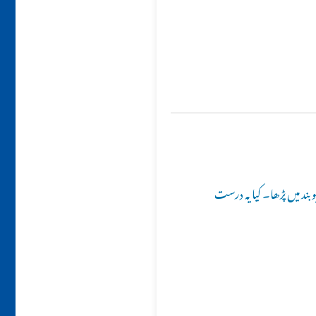
بند میں پڑھا۔ کیا یہ درست