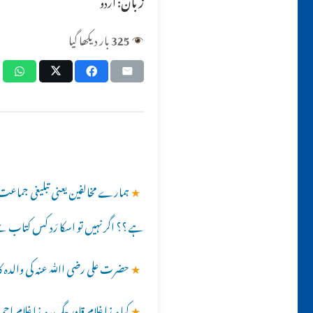
زبان:
اردو
325
بار دیکھا گیا
★
ہمارے مخالفین یعنی تبلیغی جماعت و
ہے ؟؟ اگر نہیں تو اسکا رَد کس کتاب س
★
حضرت علی رضی اﷲ عنہ کی والدہ کا
★
کیا مرزا غلام قادر بیگ، مرزا غلام 