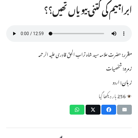
ابراہیم کی کتنی بیویاں تھیں؟؟
مقرر:
حضرت علامہ سید شاہ تراب الحق قادری علیہ الرحمہ
زمرہ:
شخصیات
زبان:
اردو
256
بار دیکھا گیا