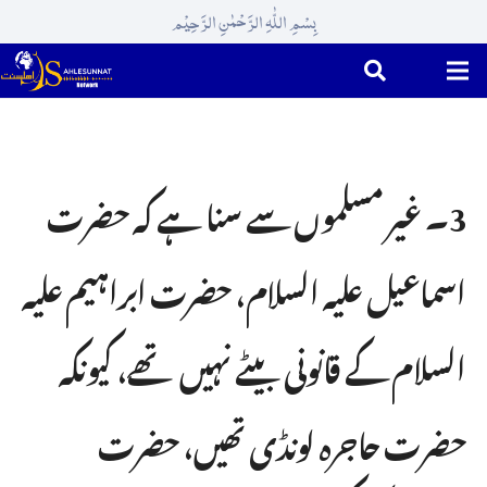
بِسْمِ اللّٰہِ الرَّحْمٰنِ الرَّحِیْم
3۔ غیر مسلموں سے سنا ہے کہ حضرت
اسماعیل علیہ السلام، حضرت ابراہیم علیہ
السلام کے قانونی بیٹے نہیں تھے، کیونکہ
حضرت حاجرہ لونڈی تھیں، حضرت