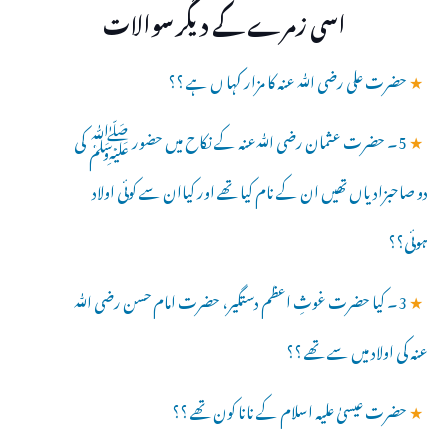
اسی زمرے کے دیگر سوالات
★
حضرت علی رضی ﷲ عنہ کا مزار کہا ں ہے ؟؟
★
5۔ حضرت عثمان رضی ﷲعنہ کے نکاح میں حضور ﷺ کی
دو صاحبزادیاں تھیں ان کے نام کیا تھے اور کیاان سے کوئی اولاد
ہوئی؟؟
★
3۔ کیا حضرت غوثِ اعظم دستگیر، حضرت امام حسن رضی ﷲ
عنہ کی اولاد میں سے تھے ؟؟
★
حضرت عیسیٰ علیہ اسلام کے نانا کون تھے ؟؟