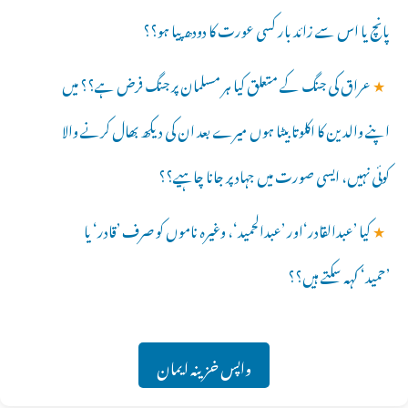
پانچ یا اس سے زائد بار کسی عورت کا دودھ پیا ہو؟؟
★
عراق کی جنگ کے متعلق کیا ہر مسلمان پر جنگ فرض ہے؟؟ میں
اپنے والدین کا اکلوتا بیٹا ہوں میرے بعد ان کی دیکھ بھال کرنے والا
کوئی نہیں، ایسی صورت میں جہادپر جانا چاہیے؟؟
★
کیا ’عبدالقادر‘اور ’عبدالحمید‘، وغیرہ ناموں کو صرف ’قادر‘ یا
’حمید‘ کہہ سکتے ہیں؟؟
واپس خزینہ ایمان