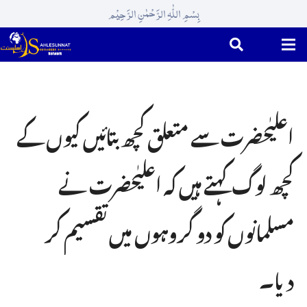
بِسْمِ اللّٰہِ الرَّحْمٰنِ الرَّحِیْم
اعلیٰحضرت سے متعلق کچھ بتائیں کیوں کے
کچھ لوگ کہتے ہیں کہ اعلیٰحضرت نے
مسلمانوں کو دو گروہوں میں تقسیم کر
دیا۔