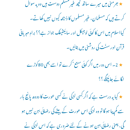
★
جرمنی میں میرے ساتھ کچھ غیر مسلم دوست ہیں وہ یہ سوال
کرتے ہیں کہ مسلمان، غیر مسلموں کا ذبیحہ کیوں نہیں کھاتے۔
کیااسلام میں اس کا کوئی لوجیکل اور سائینٹیفک جواز ہے؟؟ براہِ مہربانی
قرآن اور سنّت کی روشنی میں بتائیں۔
★
2۔ اس دور میں اگر کوئی ’متع‘ کرے تو اسے بھی 80کوڑے
لگائے جائینگے ؟؟
★
کیا یہ درست ہے کہ اگر کِسی لڑکی نے کسی عورت کا دودھ پانچ بار
سے کم پیا ہو گا تو وہ لڑکی اس عورت کے بیٹے کی رضائی بہن نہیں ہو
گی، یعنی رضائی بہن ہونے کے لئے ضروری ہے کہ اس لڑکی نے