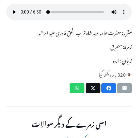
مقرر:
حضرت علامہ سید شاہ تراب الحق قادری علیہ الرحمہ
زمرہ:
متفرق
زبان:
اردو
320
بار دیکھا گیا
اسی زمرے کے دیگر سوالات