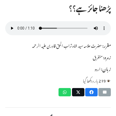
پڑھنا جائز ہے؟؟
مقرر:
حضرت علامہ سید شاہ تراب الحق قادری علیہ الرحمہ
زمرہ:
متفرق
زبان:
اردو
219
بار دیکھا گیا