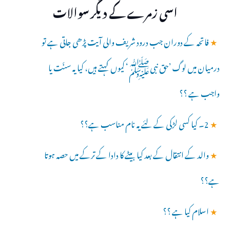
اسی زمرے کے دیگر سوالات
★
فاتحہ کے دوران جب درود شریف والی آیت پڑھی جاتی ہے تو
درمیان میں لوگ ’حق نبیﷺ‘ کیوں کہتے ہیں، کیا یہ سنّت یا
واجب ہے ؟؟
★
2۔ کیا کسی لڑکی کے لئے یہ نام مناسب ہے؟؟
★
والد کے انتقال کے بعد کیا بیٹے کا دادا کے ترکے میں حصہ ہوتا
ہے؟؟
★
اسلام کیا ہے ؟؟