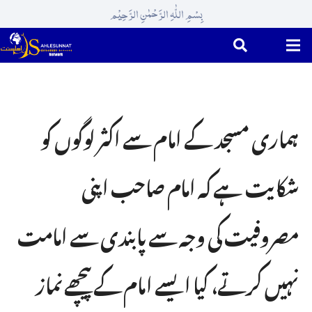
بِسْمِ اللّٰہِ الرَّحْمٰنِ الرَّحِیْم
ہماری مسجد کے امام سے اکثر لوگوں کو
شکایت ہے کہ امام صاحب اپنی
مصروفیت کی وجہ سے پابندی سے امامت
نہیں کرتے، کیا ایسے امام کے پیچھے نماز