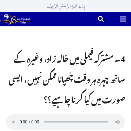
بِسْمِ اللّٰہِ الرَّحْمٰنِ الرَّحِیْم
4۔ مشترکہ فیملی میں خالہ زاد، وغیرہ کے
ساتھ چہرہ ہر وقت چُھپانا ممکن نہیں ، ایسی
صورت میں کیا کرنا چاہیے؟؟