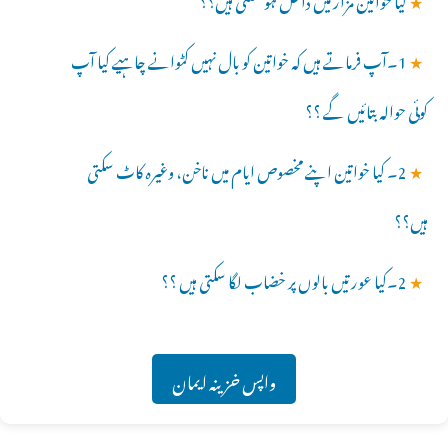
★
1۔آپ فرماتے ہیں کہ خواتین کو بال نہیں کٹوانے چاہیے کیا آپ
کوئی حوالہ بتائیں گے ؟؟
★
2۔ کیا خواتین اپنے مخصوص ایام میں ناخن، وغیرہ کاٹ سکتی
ہیں؟؟
★
2۔کیا عورتیں بالوں پر خضاب لگا سکتی ہیں ؟؟
واپس خزینہ ایمان