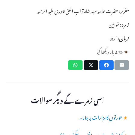
مقرر:
حضرت علامہ سید شاہ تراب الحق قادری علیہ الرحمہ
زمرہ:
خواتین
زبان:
اردو
215
بار دیکھا گیا
اسی زمرے کے دیگر سوالات
★
عورتوں کا مزارات پر جانا۔
★
کیا خواتین مزار میں داخل ہو سکتی ہیں؟؟