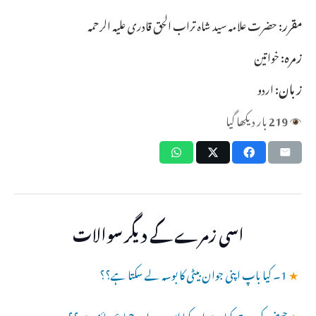
مقرر:
حضرت علامہ سید شاہ تراب الحق قادری علیہ الرحمہ
زمرہ:
خواتین
زبان:
اردو
219
بار دیکھا گیا
اسی زمرے کے دیگر سوالات
★
1۔ کیا باپ اپنی جوان بیٹی کا بوسہ لے سکتا ہے؟؟
★
حیض کی مدت کیا ہے اور کیا اس دوران جماع جائز ہے ؟؟