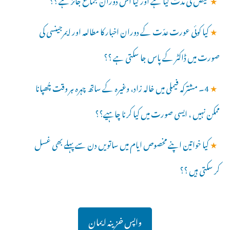
★
کیا کوئی عورت عدّت کے دوران اخبار کا مطالعہ اور ایمرجینسی کی
صورت میں ڈاکٹر کے پاس جا سکتی ہے ؟؟
★
4۔ مشترکہ فیملی میں خالہ زاد، وغیرہ کے ساتھ چہرہ ہر وقت چُھپانا
ممکن نہیں ، ایسی صورت میں کیا کرنا چاہیے؟؟
★
کیا خواتین اپنے مخصوص ایام میں ساتویں دن سے پہلے بھی غسل
کر سکتی ہیں ؟؟
واپس خزینہ ایمان