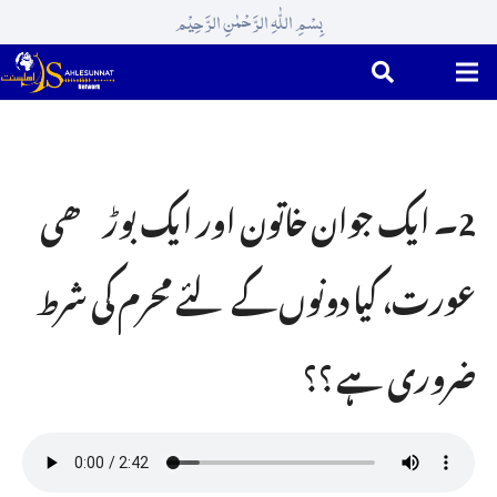
بِسْمِ اللّٰہِ الرَّحْمٰنِ الرَّحِیْم
2۔ ایک جوان خاتون اور ایک بوڑھی
عورت، کیا دونوں کے لئے مِحرم کی شرط
ضروری ہے ؟؟