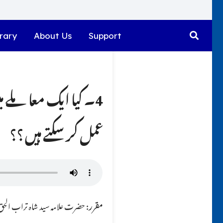
rary
About Us
Support
4۔ کیا ایک معاملے 
عمل کر سکتے ہیں ؟؟
مقرر:
حضرت علامہ سید شاہ تراب الحق ق