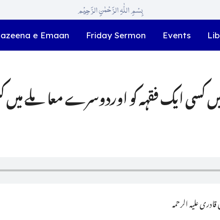
بِسْمِ اللّٰہِ الرَّحْمٰنِ الرَّحِیْم
azeena e Emaan
Friday Sermon
Events
Lib
میں کسی ایک فقہہ کو اوردوسرے معاملے میں 
ادری علیہ الرحمہ