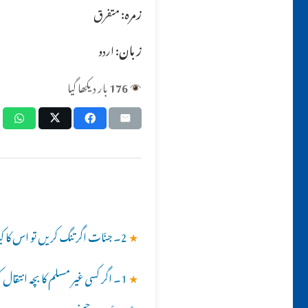
زمرہ:
متفرق
زبان:
اردو
176
بار دیکھا گیا
★
2۔ جنّات اگر تنگ کریں تو اس کا کیا حل ہے؟؟
★
1۔ اگر کسی غیر مسلم کا بچہ انتقال