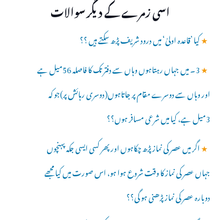
اسی زمرے کے دیگر سوالات
★
کیا ’قاعدہ اولیٰ‘ میں درود شریف پڑھ سکتے ہیں ؟؟
★
3۔ میں جہاں رہتاہوں وہاں سے دفتر تک کا فاصلہ 56میل ہے
اور وہاں سے دوسرے مقام پر جاتاہوں(دوسری رہائش پر)جو کہ
3میل ہے، کیا میں شرعی مسافر ہوں؟؟
★
اگر میں عصر کی نماز پڑھ چکاہوں اور پھر کسی ایسی جکہ پہنچوں
جہاں عصر کی نماز کا وقت شروع ہوا ہو، اس صورت میں کیا مجھے
دوبارہ عصر کی نماز پڑھنی ہو گی؟؟