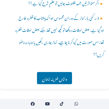
★
اگر متواتر تین جمعہ چھوٹ جائیں تو حکمِ شرع کیا ہے ؟؟
★
3۔ کئی بار نماز کے دوران محسوس ہوا کہ پیشاب کا قطرہ خارج
ہو گیا ہے، بعض اوقات دیکھا تو کچھ نہیں تھا، جبکہ بعض اوقات قطرہ
تھا، اس صورت میں کیا کرنا چاہیے، نماز جاری رکھیں یا دوبارہ وضو
کریں؟؟
واپس خزینہ ایمان