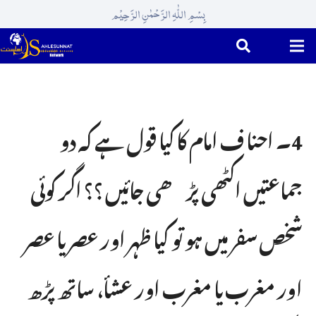
بِسْمِ اللّٰہِ الرَّحْمٰنِ الرَّحِیْم
4۔ احنا ف امام کا کیا قول ہے کہ دو
جماعتیں اکٹھی پڑھی جائیں ؟؟ اگر کوئی
شخص سفر میں ہو تو کیا ظہر اور عصر یا عصر
اور مغرب یا مغرب اور عشأ، ساتھ پڑھ