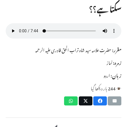
سکتا ہے؟؟
مقرر:
حضرت علامہ سید شاہ تراب الحق قادری علیہ الرحمہ
زمرہ:
نماز
زبان:
اردو
244
بار دیکھا گیا