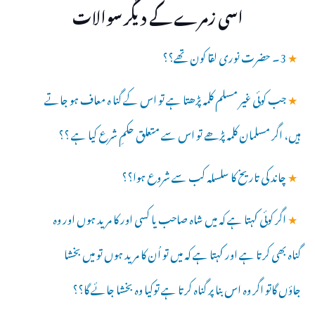
اسی زمرے کے دیگر سوالات
★
3۔ حضرت نوری لقا کون تھے؟؟
★
جب کوئی غیر مسلم کلمہ پڑھتا ہے تو اس کے گنا ہ معاف ہو جاتے
ہیں، اگر مسلمان کلمہ پڑھے تو اس سے متعلق حکمِ شرع کیا ہے ؟؟
★
چاند کی تاریخ کا سلسلہ کب سے شروع ہوا؟؟
★
اگر کوئی کہتا ہے کہ میں شاہ صاحب یا کسی اور کا مرید ہوں اور وہ
گناہ بھی کرتا ہے اور کہتا ہے کہ میں تو اُن کا مرید ہوں تو میں بخشا
جاؤں گاتو اگر وہ اس بنا پر گناہ کرتا ہے توکیا وہ بخشا جائے گا؟؟