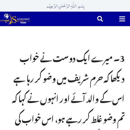
بِسْمِ اللّٰہِ الرَّحْمٰنِ الرَّحِیْم
3۔ میرے ایک دوست نے خواب
دیکھا کہ حرم شریف میں وضو کر رہا ہے
اس کے والد آئے اور انہوں نے کہا کہ
تم وضو غلط کر رہے ہو، اس خواب کی