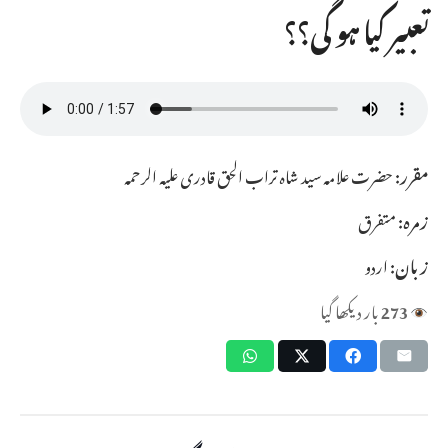
تعبیر کیا ہو گی؟؟
مقرر:
حضرت علامہ سید شاہ تراب الحق قادری علیہ الرحمہ
زمرہ:
متفرق
زبان:
اردو
273
بار دیکھا گیا