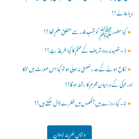
دیا جائے ؟؟
★
کیا حضورﷺ کو شبِ قدر سے متعلق علم تھا ؟؟
★
3۔ قصیدئہ بردہ شریف کے ختم کا کیا طریقہ ہے ؟؟
★
نکاح ہونے کے بعد رخصتی نہ ہوئی ہو تو کیا اس صورت میں لڑکا
اور لڑکی کے درمیان مِحرم کا رشتہ ہو گا؟؟
★
2۔ کیا روزے میں آنکھوں میں قطرے ڈال سکتے ہیں؟؟
واپس خزینہ ایمان