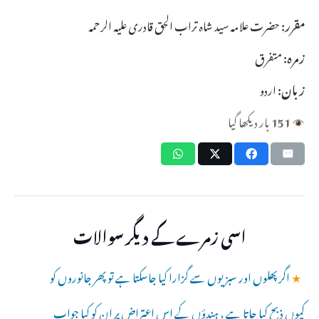
مقرر:
حضرت علامہ سید شاہ تراب الحق قادری علیہ الرحمہ
زمرہ:
متفرق
زبان:
اردو
151
بار دیکھا گیا
اسی زمرے کے دیگر سوالات
★
اگر پھلوں اور سبزیوں سے گزارا کیا جاسکتا ہے تو پھر جانوروں کو
کیوں ذبح کیا جاتا ہے ، ہندؤں کے اس اعتراض پر ان کو کیا جواب