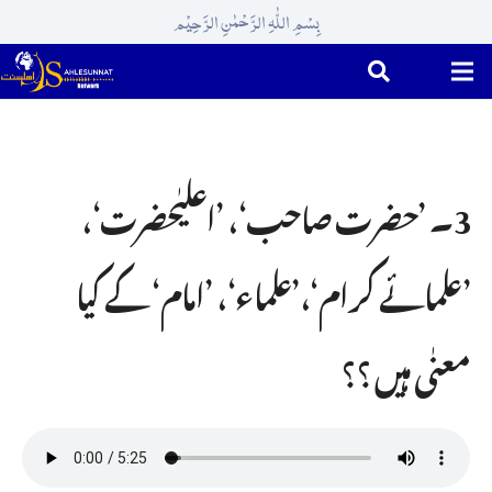
بِسْمِ اللّٰہِ الرَّحْمٰنِ الرَّحِیْم
3۔ ’حضرت صاحب‘، ’اعلیٰحضرت‘،
’علمائے کرام‘،’علماء‘، ’امام‘ کے کیا
معنٰی ہیں ؟؟