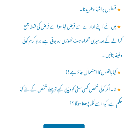
★
قسطوں پراشیاء خریدنا۔
★
میں نے اپنے ادارے سے قرض لیا ہوا ہے قر ض کی قسط جمع
کرانے کے بعد میری تنخواہ بہت تھوڑی رہ جاتی ہے، براہِ کرم کوئی
وظیفہ بتائیں۔
★
کیا ہاتھوں کا استعما ل جائز ہے ؟؟
★
2۔ اگر کوئی شخص کسی سنّی کو وہابی کہے تو پہلے شخص کے لئے کیا
حکم ہے، کیا اسے کلمہ پڑھنا ہو گا ؟؟