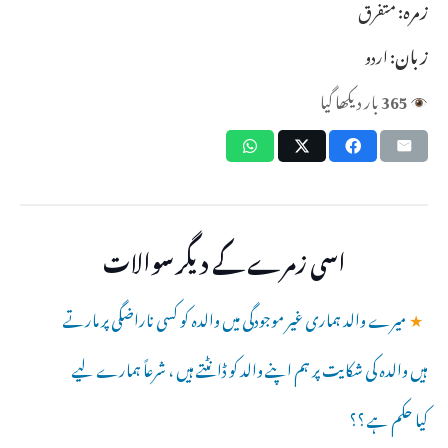
زمرہ:
متفرق
زبان:
اردو
365
بار دیکھا گیا
اسی زمرے کے دیگر سوالات
★
میرے والد ہماری غیر موجودگی میں والدہ کو کسی ناراضگی پر مارتے
ہیں والدہ کی شکایت پر ہم اپنے والد کو ڈانٹتے ہیں ، شرعاً ہمارے لیے
کیا حکم ہے ؟؟