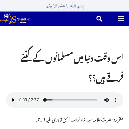
بِسْمِ اللّٰہِ الرَّحْمٰنِ الرَّحِیْم
اس وقت دنیا میں مسلمانوں کے کتنے
فرقے ہیں؟؟
مقرر:
حضرت علامہ سید شاہ تراب الحق قادری علیہ الرحمہ