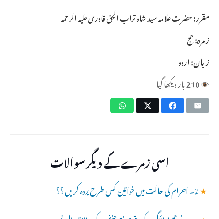
مقرر:
حضرت علامہ سید شاہ تراب الحق قادری علیہ الرحمہ
زمرہ:
حج
زبان:
اردو
210
بار دیکھا گیا
اسی زمرے کے دیگر سوالات
★
2۔ احرام کی حالت میں خواتین کس طرح پردہ کریں ؟؟
★
میں نے حج ادائیگی کے وقت فقہ حنفی کے مطابق بال نہیں