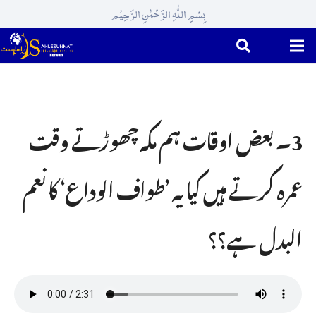
بِسْمِ اللّٰہِ الرَّحْمٰنِ الرَّحِیْم
3۔ بعض اوقات ہم مکہ چھوڑتے وقت
عمرہ کرتے ہیں کیا یہ ’طواف الوداع‘ کا نعم
البدل ہے؟؟