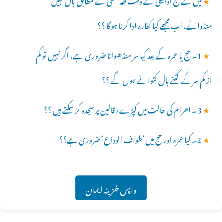
منڈوائے، اب مجھے کیا کفارہ ادا کرنا ہو گا ؟؟
★
1۔ حج یا عمرہ کے بعد کیا سر منڈھوانا ضروری ہے، اگر نہیں تو کم
از کم سرکے کتنے بال کٹوانے ہوں گے ؟؟
★
3۔ احرام کی حالت میں کپڑے؍قالین پر سجدہ کر سکتے ہیں ؟؟
★
2۔ کیا عمرہ اور حج میں ’طواف الوداع‘ ضروری ہے؟؟
واپس خزینہ ایمان