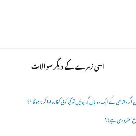
اسی زمرے کے دیگر سوالات
داڑھی کے ایک دو بال گِر جائیں تو کیا کوئی کفارہ ادا کرنا ہو گا ؟؟