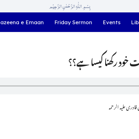
بِسْمِ اللّٰہِ الرَّحْمٰنِ الرَّحِیْم
azeena e Emaan
Friday Sermon
Events
Lib
ادری علیہ الرحمہ