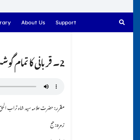
rary
About Us
Support
2۔ قربانی کا تمام گوشت خود رکھنا کیسا ہے؟؟
مقرر:
حضرت علامہ سید شاہ تراب الحق ق
زمرہ:
حج