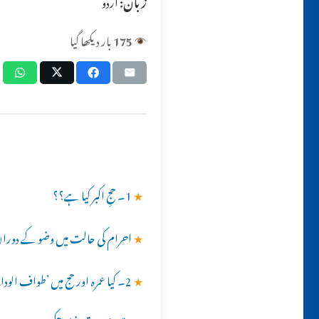
زبان:
اردو
175
بار دیکھا گیا
★
1۔ حجِ اکبر کیا ہے؟؟
★
احرام کی حالت میں وضو کے دوران اگر 
★
2۔ کیا عمرہ اور حج میں ’طواف الوداع‘ ضروری ہے؟؟