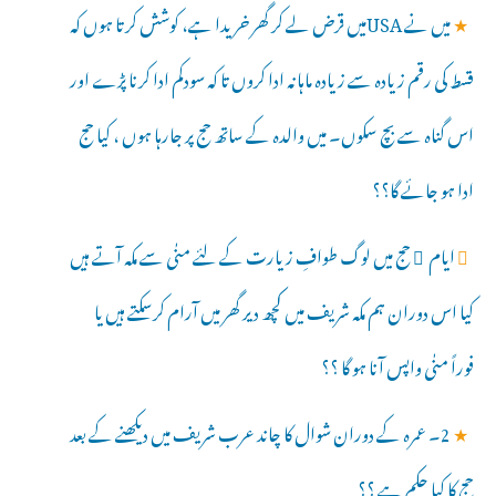
★
میں نے USAمیں قرض لے کر گھر خریدا ہے، کوشش کرتا ہوں کہ
قسط کی رقم زیادہ سے زیادہ ماہانہ ادا کروں تا کہ سودکم ادا کرنا پڑے اور
اس گناہ سے بچ سکوں۔ میں والدہ کے ساتھ حج پر جارہا ہوں ، کیا حج
ادا ہو جائے گا؟؟
★
ایام ِ حج میں لوگ طوافِ زیارت کے لئے منٰی سے مکہ آتے ہیں
کیا اس دوران ہم مکہ شریف میں کچھ دیر گھر میں آرام کرسکتے ہیں یا
فوراً منٰی واپس آنا ہو گا ؟؟
★
2۔ عمرہ کے دوران شوال کا چاند عرب شریف میں دیکھنے کے بعد
حج کا کیا حکم ہے ؟؟