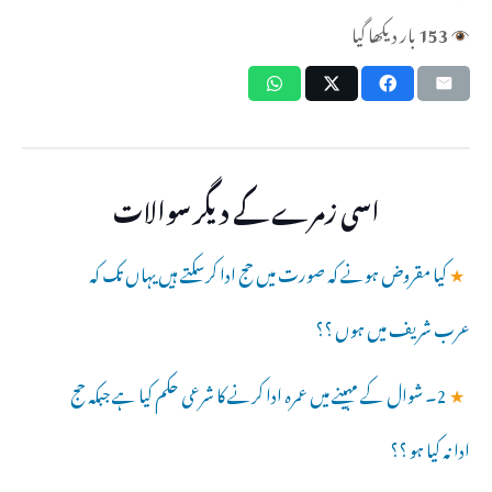
153
بار دیکھا گیا
اسی زمرے کے دیگر سوالات
★
کیا مقروض ہونے کہ صورت میں حج ادا کرسکتے ہیں یہاں تک کہ
عرب شریف میں ہوں ؟؟
★
2۔ شوال کے مہینے میں عمرہ ادا کرنے کا شرعی حکم کیا ہے جبکہ حج
ادا نہ کیا ہو ؟؟