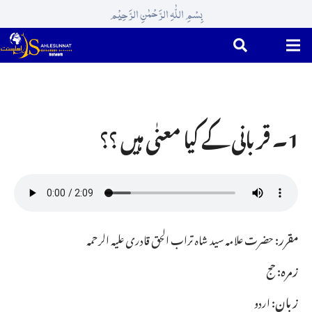
بِسْمِ اللّٰہِ الرَّحْمٰنِ الرَّحِیْم
1۔ قربانی کے کیا معنٰی ہیں ؟؟
مقرر:
حضرت علامہ سید شاہ تراب الحق قادری علیہ الرحمہ
زمرہ:
حج
زبان:
اردو