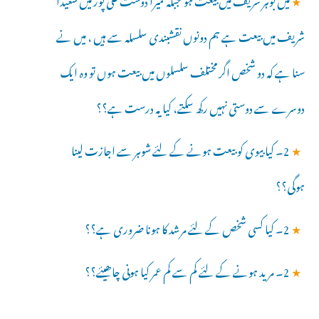
شریف میں بیعت ہے ہم دونوں نقشبندی سلسلہ سے ہیں ، میں نے
سنا ہے کہ دو شخص اگر مختلف سلسلوں میں بیعت ہوں تو وہ ایک
دوسرے سے دوستی نہیں رکھ سکتے، کیا یہ درست ہے؟؟
★
2۔ کیا بیوی کو بیعت ہونے کے لئے شوہر سے اجازت لینا
ہوگی؟؟
★
2۔ کیا کسی شخص کے لئے مرشد کا ہونا ضروری ہے؟؟
★
2۔ مرید ہونے کے لئے کم سے کم عمر کیا ہونی چاھیئے؟؟