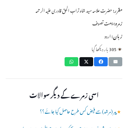
مقرر:
حضرت علامہ سید شاہ تراب الحق قادری علیہ الرحمہ
زمرہ:
بیعت تصوف
زبان:
اردو
305
بار دیکھا گیا
اسی زمرے کے دیگر سوالات
★
پیر (مرشد)سے فیض کس طرح حاصل کیا جائے ؟؟
★
میں بوہر شریف میں بیعت ہوںجبکہ میرا دوست علی پور میں سعیدا