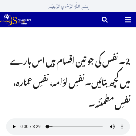
بِسْمِ اللّٰہِ الرَّحْمٰنِ الرَّحِیْم
2۔ نفس کی جو تین اقسام ہیں اس بارے
میں کچھ بتائیں۔ نفسِ لوّامہ، نفسِ عمّارہ،
نفسِ مطمئنہ۔