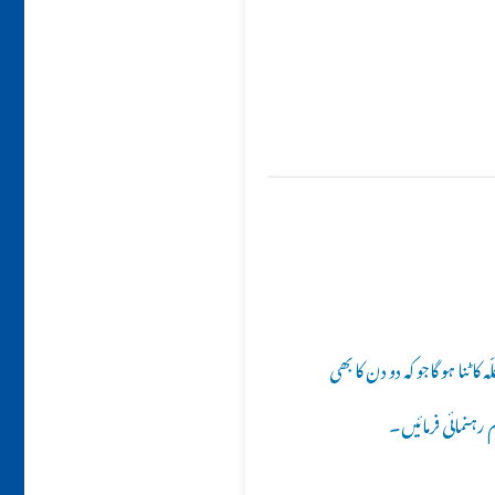
نا ہو گاجو کہ دو دن کا بھی
 رہنمائی فرمائیں۔