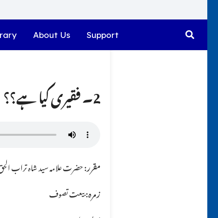
rary
About Us
Support
2۔ فقیری کیا ہے؟؟
مقرر:
حضرت علامہ سید شاہ تراب الحق ق
زمرہ:
بیعت تصوف