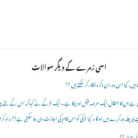
اسی زمرے کے دیگر سوالات
 ہیں، کیا اس دوران ذکرواذکار کر سکتے ہیں ؟؟
 ہے جن کا انتقال ایک عرصہ قبل ہو چکا ہے۔ ایک لڑکے نے کہا کہ اس کے لئے چلّہ کاٹ
 نیز چلّہ بند کمرے میں ہو گا۔ کیا لڑکی کو اس کام کی اجازت دی جا سکتی ہے؟؟ براہِ کرم
ی حوالہ ؟؟