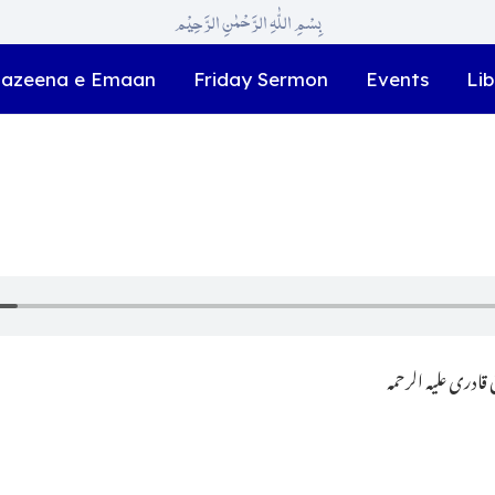
بِسْمِ اللّٰہِ الرَّحْمٰنِ الرَّحِیْم
azeena e Emaan
Friday Sermon
Events
Lib
ادری علیہ الرحمہ