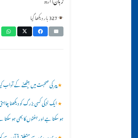
زبان:
اردو
327
بار دیکھا گیا
★
پیر کی صحبت میں بیٹھنے کے آداب کیا
★
ایک لڑکی کسی بزرگ کو دیکھنا چاہتی
ہو سکتا ہے اور ہفتوں کا بھی ہو سکتا ہے
★
پیری مریدی سے متعلق قرآن سے کوئ